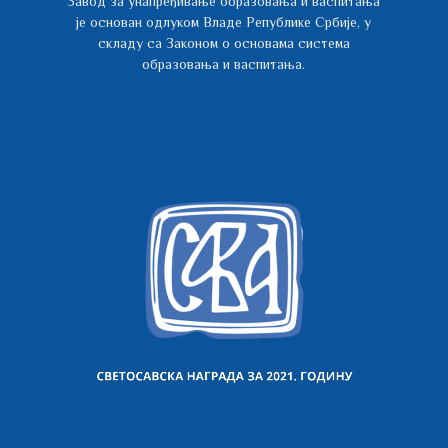
Завод за унапређивање образовања и васпитања
је основан одлуком Владе Републике Србије, у
складу са Законом о основама система
образовања и васпитања.