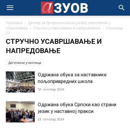
Насловна
Центар за професионални развој запослених у
образовању
Стручно усавршавање и напредовање
Страница
27
СТРУЧНО УСАВРШАВАЊЕ И
НАПРЕДОВАЊЕ
Дигитална учионица
Одржана обука за наставнике
пољопривредних школа
18. октобар 2024.
Одржана обука Српски као страни
језик у наставној пракси
23. октобар 2024.