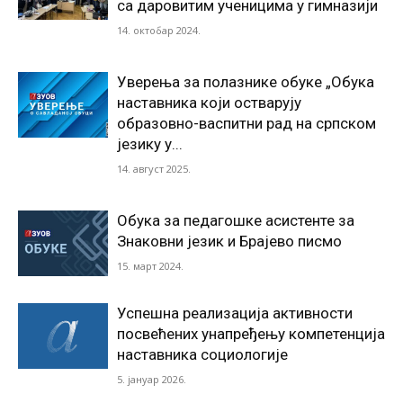
са даровитим ученицима у гимназији
14. октобар 2024.
Уверења за полазнике обуке „Обука
наставника који остварују
образовно-васпитни рад на српском
језику у...
14. август 2025.
Обука за педагошке асистенте за
Знаковни језик и Брајево писмо
15. март 2024.
Успешна реализација активности
посвећених унапређењу компетенција
наставника социологије
5. јануар 2026.