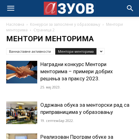
Насловна
Конкурси за запослене у образовању
Ментори
менторима
Страница 2
МЕНТОРИ МЕНТОРИМА
Ваннаставне активности
Ментори менторима
Наградни конкурс Ментори
менторима – примери добрих
решења за праксу 2023.
25. мај 2023.
Одржана обука за менторски рад са
приправницима у образовању
19. септембар 2022.
Реализован Програм обуке за