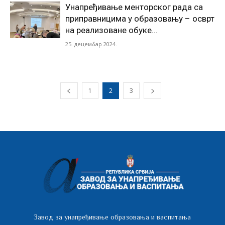
Унапређивање менторског рада са
приправницима у образовању – осврт
на реализоване обуке...
25. децембар 2024.
1
2
3
Завод за унапређивање образовања и васпитања