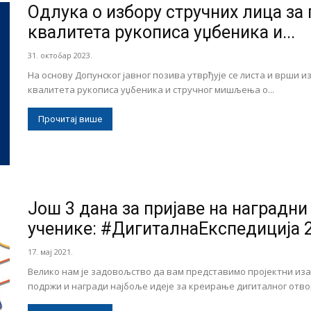
Одлука о избору стручних лица за
квалитета рукописа уџбеника и...
31. октобар 2023.
На основу Допунског јавног позива утврђује се листа и врши 
квалитета рукописа уџбеника и стручног мишљења о...
Прочитај више
Још 3 дана за пријаве на наградни
ученике: #ДигиталнаЕкспедиција 
17. мај 2021.
Велико нам је задовољство да вам представимо пројектни иза
подржи и награди најбоље идеје за креирање дигиталног отвор