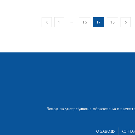
...
1
16
17
18
Завод за унапређивање образовања и васпита
О ЗАВОДУ
КОНТА