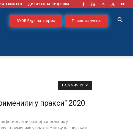
ТАН БИЛТЕН
ДИГИТАЛНА ПОДРШКА
ЗУОВ Еду платформа
Пасош за учење
НАСУМИЧНО
рименили у пракси“ 2020.
рофесионални развој запослених у
у – применили у пракси У циљу развијања и...