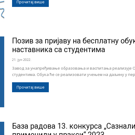
Прочитај више
Позив за пријаву на бесплатну обу
наставника са студентима
21. јун 2022.
Завод за унапређивање образовања и васпитања реализује О
студентима. Обука ће се реализовати учењем на даљину у периоду
Прочитај више
База радова 13. конкурса „Сазнал
применили у пракси“ 2023.