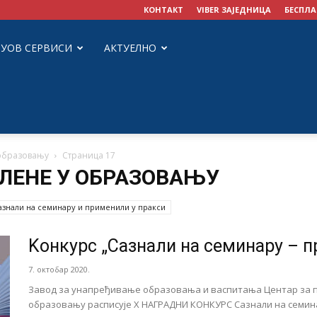
КОНТАКТ
VIBER ЗАЈЕДНИЦА
БЕСПЛА
ЗУОВ СЕРВИСИ
АКТУЕЛНО
 образовању
Страница 17
ЛЕНЕ У ОБРАЗОВАЊУ
азнали на семинару и применили у пракси
Kонкурс „Сазнали на семинару – п
7. октобар 2020.
Завод за унапређивање образовања и васпитања Центар за п
образовању расписује X НАГРАДНИ КОНКУРС Сазнали на семинар