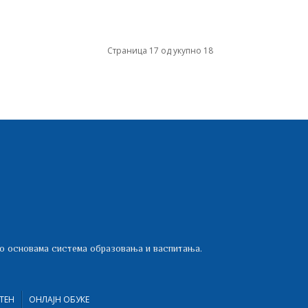
Страница 17 од укупно 18
 о основама система образовања и васпитања.
ТЕН
ОНЛАЈН ОБУКЕ