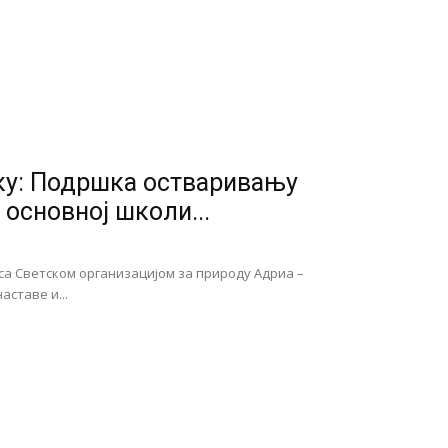
уку: Подршка остваривању
основној школи...
а Светском организацијом за природу Адриа –
ставе и...