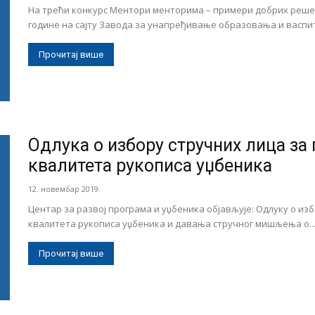
На трећи конкурс Ментори менторима – примери добрих решења з
године на сајту Завода за унапређивање образовања и васпит
Прочитај више
Одлука о избору стручних лица за
квалитета рукописа уџбеника
12. новембар 2019.
Центар за развој програма и уџбеника објављује: Одлуку о из
квалитета рукописа уџбеника и давања стручног мишљења о..
Прочитај више