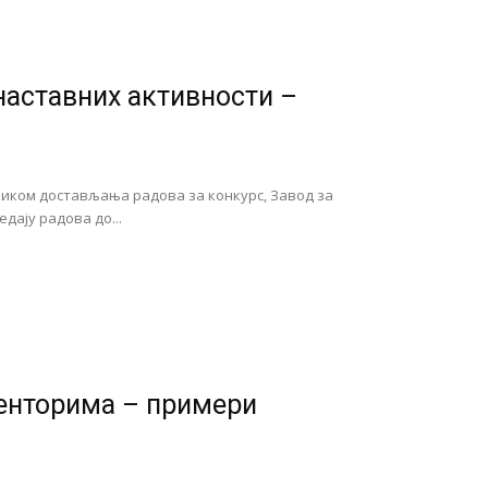
наставних активности –
ликом достављања радова за конкурс, Завод за
ају радова до...
менторима – примери