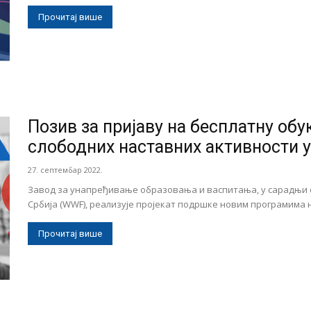
Прочитај више
Позив за пријаву на бесплатну об
слободних наставних активности у 
27. септембар 2022.
Завод за унапређивање образовања и васпитања, у сарадњи с
Србија (WWF), реализује пројекат подршке новим програмима на
Прочитај више