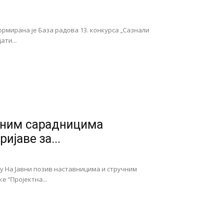
рмирана је База радова 13. конкурса „Сазнали
ати...
чним сарадницима
ијаве за...
ку На Јавни позив наставницима и стручним
е “Пројектна...