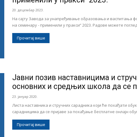
20. децембар 2023.
На сајту Завода за унапређивање образовања и васпитања фо
на семинару - применили у пракси“ 2023. Радове можете поглед
Прочитај више
Јавни позив наставницима и стру
основних и средњих школа да се пр
23. јануар 2020.
Листа наставника и стручних сарадника који ће похађати обу
сарадницима да се пријаве за похађање бесплатне онлајн обук
Прочитај више