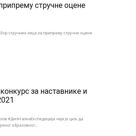
 припрему стручне оцене
избор стручних лица за припрему стручне оцене
 конкурс за наставнике и
2021
зов #ДигиталнаЕкспедиција чији је циљ да
еног образовног...