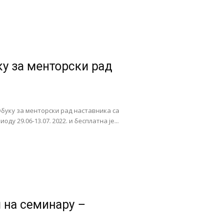
ку за менторски рад
буку за менторски рад наставника са
 29.06-13.07. 2022. и бесплатна је...
и на семинару –