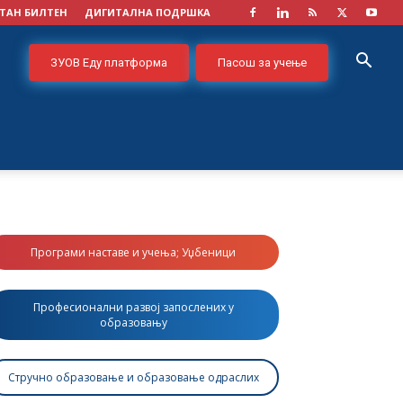
ТАН БИЛТЕН
ДИГИТАЛНА ПОДРШКА
ЗУОВ Еду платформа
Пасош за учење
Програми наставе и учења; Уџбеници
Професионални развој запослених у
образовању
Стручно образовање и образовање одраслих