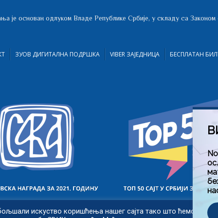
ња је основан одлуком Владе Републике Србије, у складу са Законом
КТ
ЗУОВ ДИГИТАЛНА ПОДРШКА
VIBER ЗАЈЕДНИЦА
БЕСПЛАТАН БИЛ
В
No
ос
ма
бе
на
бољшали искуство коришћења нашег сајта тако што ћемо запам