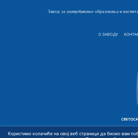
Завод за унапређивање образовања и васпита
О ЗАВОДУ
КОНТА
Користимо колачиће на овој веб страници да бисмо вам по