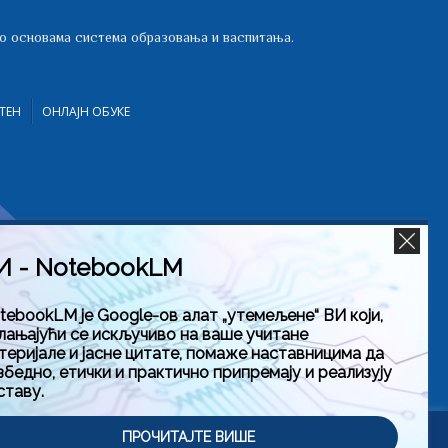
 о основама система образовања и васпитања.
ТЕН
ОНЛАЈН ОБУКЕ
И - NotebookLM
tebookLM је Google-ов алат „утемељене“ ВИ који,
лањајући се искључиво на ваше учитане
теријале и јасне цитате, помаже наставницима да
збедно, етички и практично припремају и реализују
ставу.
тити
ПРОЧИТАЈТЕ ВИШЕ