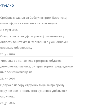
ктуелно
Сребрна медаља за Србију на првој Европској
олимпијади из вештачке интелигенције
3. август 2026.
Оквир компетенција за развој писмености у
области вештачке интелигенције у основном и
средњем образовању
26. јун 2026.
Уверења за полазнике Програмa обуке за
дежурне наставнике, супервизоре и председнике
школских комисија на...
25. јун 2026.
Одлука о избору стручних лица за припрему
стручне оцене квалитета рукописа уџбеника и
стручног...
24. јун 2026.