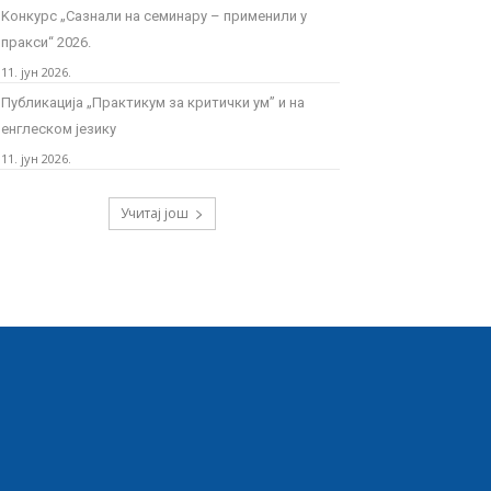
Kонкурс „Сазнали на семинару – применили у
пракси“ 2026.
11. јун 2026.
Публикација „Практикум за критички ум” и на
енглеском језику
11. јун 2026.
Учитај још