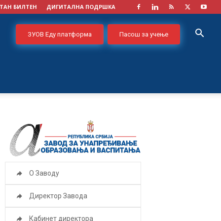
ТАН БИЛТЕН
ДИГИТАЛНА ПОДРШКА
ЗУОВ Еду платформа
Пасош за учење
О Заводу
Директор Завода
Кабинет директора