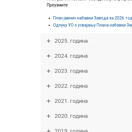
Преузмите:
васпитања
План јавних набавки Завода за 2026.
го
Одлуку УО о усвајању Плана набавки За
2025. година
2024. година
2023. година
2022. година
2021. година
2020. година
2019. година