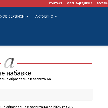
КОНТАКТ
VIBER ЗАЈЕДНИЦА
БЕСПЛА
ЗУОВ СЕРВИСИ
АКТУЕЛНО
не набавке
ивање образовања и васпитања
ање образовања и васпитања за 2026. годину.