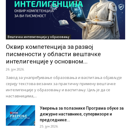
Вештачка интелигенција у образовању
Оквир компетенција за развој
писмености у области вештачке
интелигенције у основном...
26. јун 2026.
Завод за унапређивање образовања и васпитања објављује
серију текстова везаних за практичну примену вештачке
интелигенције у образовању и васпитању. Циљ је да се
наставницима,...
Уверења за полазнике Програмa обуке за
дежурне наставнике, супервизоре и
председнике...
25. јун 2026.