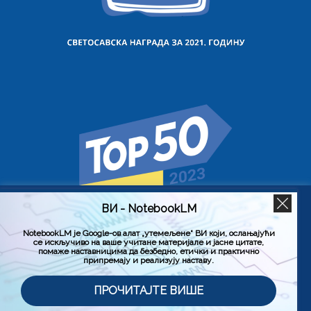
ВИ - NotebookLM
Користимо колачиће на овој веб страници да бисмо вам
побољшали искуство коришћења нашег сајта тако што
ћемо запамтити ваше жељене поставке. Кликом на
NotebookLM је Google-ов алат „утемељене“ ВИ који, ослањајући
се искључиво на ваше учитане материјале и јасне цитате,
„Прихвати све“, пристајете на употребу СВИХ колачића.
помаже наставницима да безбедно, етички и практично
Међутим, можете да посетите „Подешавање колачића“
припремају и реализују наставу.
да бисте дали контролисану сагласност.
Политика приватности
Услови коришћења (Лиценца)
ПРОЧИТАЈТЕ ВИШЕ
Подешавање колачића
Прихвати све