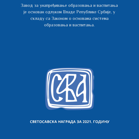
Завод за унапређивање образовања и васпитања
је основан одлуком Владе Републике Србије, у
складу са Законом о основама система
образовања и васпитања.