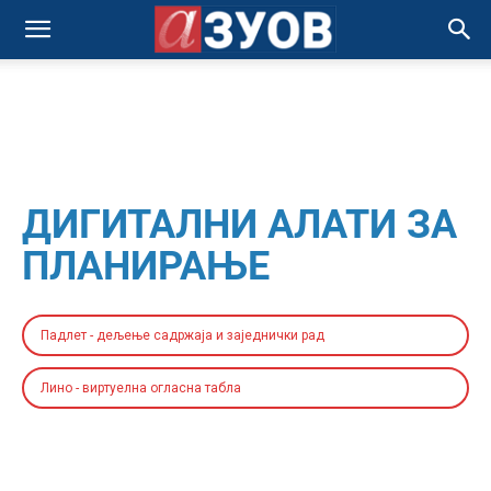
ДИГИТАЛНИ АЛАТИ ЗА
ПЛАНИРАЊЕ
Падлет - дељење садржаја и заједнички рад
Лино - виртуелна огласна табла