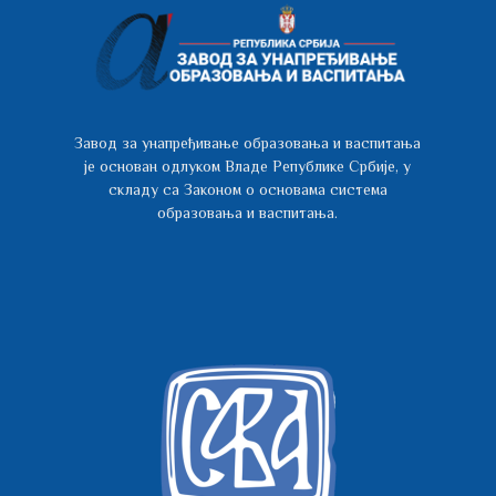
Завод за унапређивање образовања и васпитања
је основан одлуком Владе Републике Србије, у
складу са Законом о основама система
образовања и васпитања.