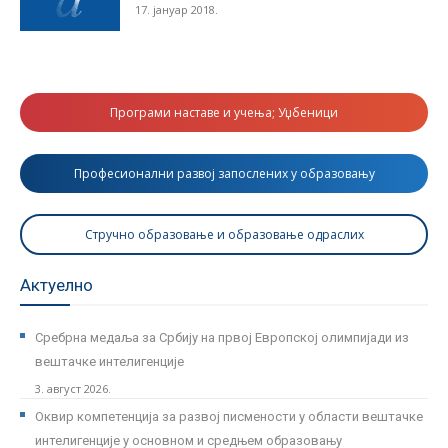
17. јануар 2018.
Програми наставе и учења; Уџбеници
Професионални развој запослених у образовању
Стручно образовање и образовање одраслих
Актуелно
Сребрна медаља за Србију на првој Европској олимпијади из
вештачке интелигенције
3. август 2026.
Оквир компетенција за развој писмености у области вештачке
интелигенције у основном и средњем образовању