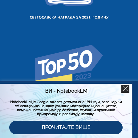
ВИ - NotebookLM
Користимо колачиће на овој веб страници да бисмо вам
побољшали искуство коришћења нашег сајта тако што
ћемо запамтити ваше жељене поставке. Кликом на
NotebookLM је Google-ов алат „утемељене“ ВИ који, ослањајући
се искључиво на ваше учитане материјале и јасне цитате,
„Прихвати све“, пристајете на употребу СВИХ колачића.
помаже наставницима да безбедно, етички и практично
Међутим, можете да посетите „Подешавање колачића“
припремају и реализују наставу.
да бисте дали контролисану сагласност.
Политика приватности
Услови коришћења (Лиценца)
ПРОЧИТАЈТЕ ВИШЕ
Подешавање колачића
Прихвати све
© 2026. Завод за унапређивање образовања и васпитања