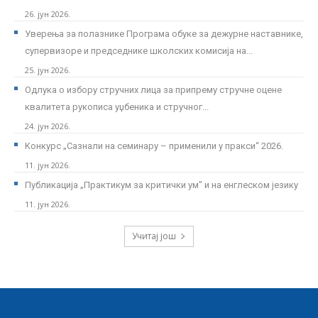
26. јун 2026.
Уверења за полазнике Програмa обуке за дежурне наставнике,
супервизоре и председнике школских комисија на...
25. јун 2026.
Одлука о избору стручних лица за припрему стручне оцене
квалитета рукописа уџбеника и стручног...
24. јун 2026.
Kонкурс „Сазнали на семинару – применили у пракси“ 2026.
11. јун 2026.
Публикација „Практикум за критички ум” и на енглеском језику
11. јун 2026.
Учитај још