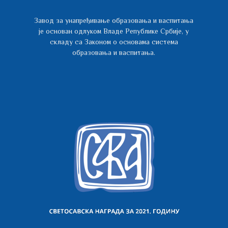
Завод за унапређивање образовања и васпитања
је основан одлуком Владе Републике Србије, у
складу са Законом о основама система
образовања и васпитања.