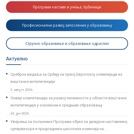
Програми наставе и учења; Уџбеници
Професионални развој запослених у образовању
Стручно образовање и образовање одраслих
Актуелно
Сребрна медаља за Србију на првој Европској олимпијади из
вештачке интелигенције
3. август 2026.
Оквир компетенција за развој писмености у области вештачке
интелигенције у основном и средњем образовању
26. јун 2026.
Уверења за полазнике Програмa обуке за дежурне наставнике,
супервизоре и председнике школских комисија на...