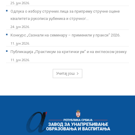
25. јун 2026.
Одлука о избору стручних лица за припрему стручне оцене
квалитета рукописа уџбеника и стручног...
24. јун 2026.
Kонкурс „Сазнали на семинару – применили у пракси“ 2026.
11. јун 2026.
Публикација „Практикум за критички ум” и на енглеском језику
11. јун 2026.
Учитај још