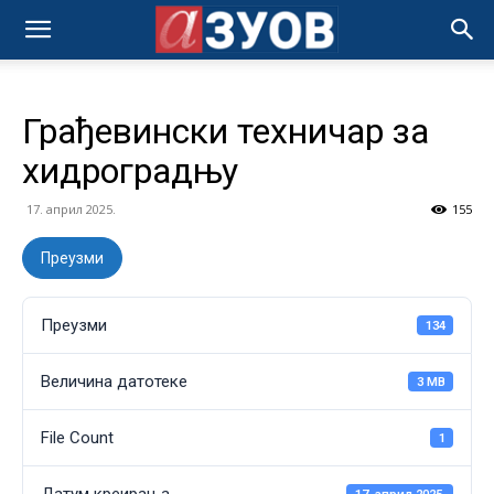
Грађевински техничар за
хидроградњу
17. април 2025.
155
Преузми
Преузми
134
Величина датотеке
3 MB
File Count
1