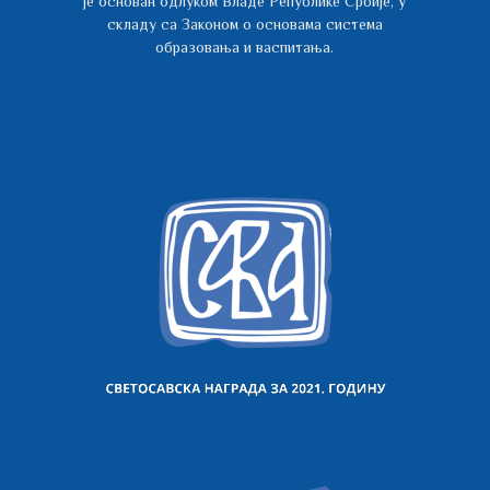
је основан одлуком Владе Републике Србије, у
складу са Законом о основама система
образовања и васпитања.