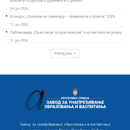
квалитета рукописа уџбеника и стручног...
24. јун 2026.
Kонкурс „Сазнали на семинару – применили у пракси“ 2026.
11. јун 2026.
Публикација „Практикум за критички ум” и на енглеском језику
11. јун 2026.
Учитај још
Завод за унапређивање образовања и васпитања