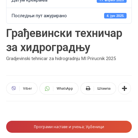
Датум креирања
17. април 2025.
Последњи пут ажурирано
4. јун 2025.
Грађевински техничар
за хидроградњу
Gradjevinski tehnicar za hidrogradnju MI Prirucnik 2025
Viber
WhatsApp
Штампа
Програми наставе и учења; Уџбеници