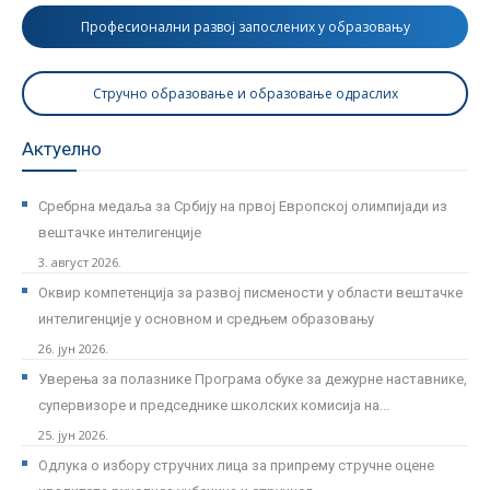
Професионални развој запослених у образовању
Стручно образовање и образовање одраслих
Актуелно
Сребрна медаља за Србију на првој Европској олимпијади из
вештачке интелигенције
3. август 2026.
Оквир компетенција за развој писмености у области вештачке
интелигенције у основном и средњем образовању
26. јун 2026.
Уверења за полазнике Програмa обуке за дежурне наставнике,
супервизоре и председнике школских комисија на...
25. јун 2026.
Одлука о избору стручних лица за припрему стручне оцене