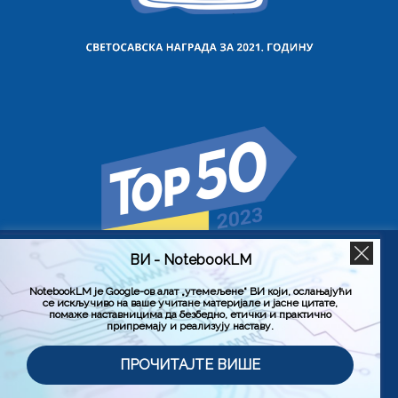
ВИ - NotebookLM
Користимо колачиће на овој веб страници да бисмо вам
побољшали искуство коришћења нашег сајта тако што
ћемо запамтити ваше жељене поставке. Кликом на
NotebookLM је Google-ов алат „утемељене“ ВИ који, ослањајући
се искључиво на ваше учитане материјале и јасне цитате,
„Прихвати све“, пристајете на употребу СВИХ колачића.
помаже наставницима да безбедно, етички и практично
Међутим, можете да посетите „Подешавање колачића“
припремају и реализују наставу.
да бисте дали контролисану сагласност.
Политика приватности
Услови коришћења (Лиценца)
ПРОЧИТАЈТЕ ВИШЕ
Подешавање колачића
Прихвати све
© 2026. Завод за унапређивање образовања и васпитања