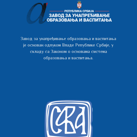
Завод за унапређивање образовања и васпитања
је основан одлуком Владе Републике Србије, у
складу са Законом о основама система
образовања и васпитања.