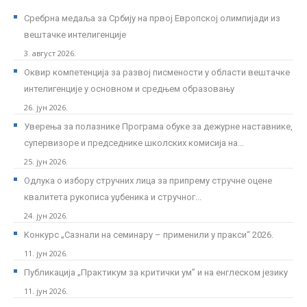
Сребрна медаља за Србију на првој Европској олимпијади из
вештачке интелигенције
3. август 2026.
Оквир компетенција за развој писмености у области вештачке
интелигенције у основном и средњем образовању
26. јун 2026.
Уверења за полазнике Програмa обуке за дежурне наставнике,
супервизоре и председнике школских комисија на...
25. јун 2026.
Одлука о избору стручних лица за припрему стручне оцене
квалитета рукописа уџбеника и стручног...
24. јун 2026.
Kонкурс „Сазнали на семинару – применили у пракси“ 2026.
11. јун 2026.
Публикација „Практикум за критички ум” и на енглеском језику
11. јун 2026.