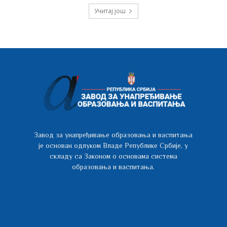
Учитај још
Завод за унапређивање образовања и васпитања
је основан одлуком Владе Републике Србије, у
складу са Законом о основама система
образовања и васпитања.