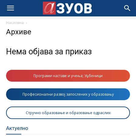
Насловна
Архиве
Нема објава за приказ
Програми наставе и учења; Уџбеници
Професионални развој запослених у образовању
Стручно образовање и образовање одраслих
Актуелно