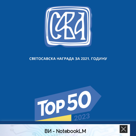
ВИ - NotebookLM
Користимо колачиће на овој веб страници да бисмо вам