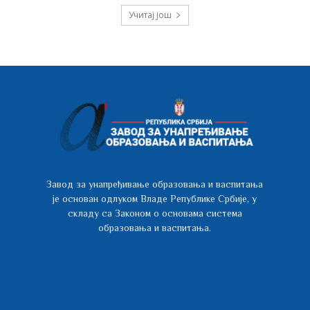
Учитај још
Завод за унапређивање образовања и васпитања
је основан одлуком Владе Републике Србије, у
складу са Законом о основама система
образовања и васпитања.