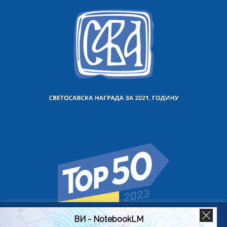
ВИ - NotebookLM
Користимо колачиће на овој веб страници да бисмо вам