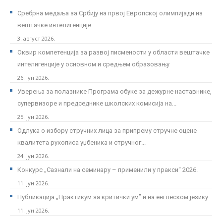
Сребрна медаља за Србију на првој Европској олимпијади из
вештачке интелигенције
3. август 2026.
Оквир компетенција за развој писмености у области вештачке
интелигенције у основном и средњем образовању
26. јун 2026.
Уверења за полазнике Програмa обуке за дежурне наставнике,
супервизоре и председнике школских комисија на...
25. јун 2026.
Одлука о избору стручних лица за припрему стручне оцене
квалитета рукописа уџбеника и стручног...
24. јун 2026.
Kонкурс „Сазнали на семинару – применили у пракси“ 2026.
11. јун 2026.
Публикација „Практикум за критички ум” и на енглеском језику
11. јун 2026.