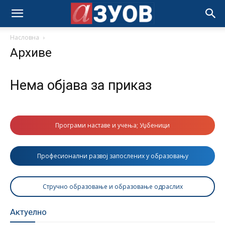
Насловна
Архиве
Нема објава за приказ
Програми наставе и учења; Уџбеници
Професионални развој запослених у образовању
Стручно образовање и образовање одраслих
Актуелно