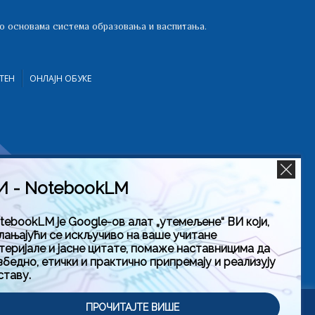
 о основама система образовања и васпитања.
ТЕН
ОНЛАЈН ОБУКЕ
И - NotebookLM
tebookLM је Google-ов алат „утемељене“ ВИ који,
лањајући се искључиво на ваше учитане
теријале и јасне цитате, помаже наставницима да
збедно, етички и практично припремају и реализују
ставу.
тити
ПРОЧИТАЈТЕ ВИШЕ