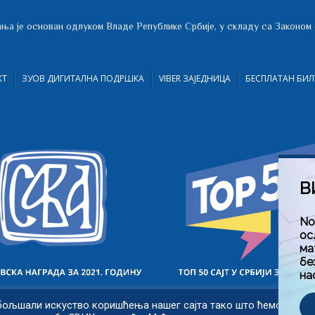
ња је основан одлуком Владе Републике Србије, у складу са Законом
КТ
ЗУОВ ДИГИТАЛНА ПОДРШКА
VIBER ЗАЈЕДНИЦА
БЕСПЛАТАН БИЛ
В
No
ос
ма
бе
на
бољшали искуство коришћења нашег сајта тако што ћемо запам