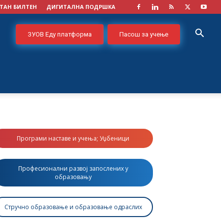
ТАН БИЛТЕН
ДИГИТАЛНА ПОДРШКА
ЗУОВ Еду платформа
Пасош за учење
Програми наставе и учења; Уџбеници
Професионални развој запослених у
образовању
Стручно образовање и образовање одраслих