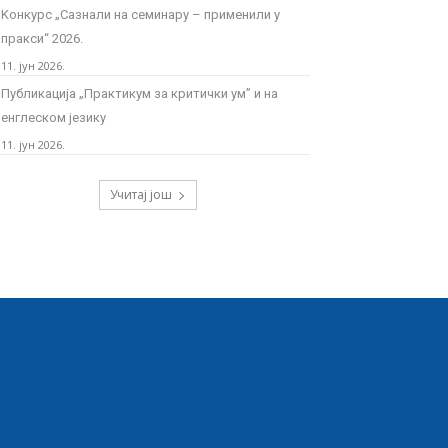
Kонкурс „Сазнали на семинару – применили у
пракси“ 2026.
11. јун 2026.
Публикација „Практикум за критички ум” и на
енглеском језику
11. јун 2026.
Учитај још