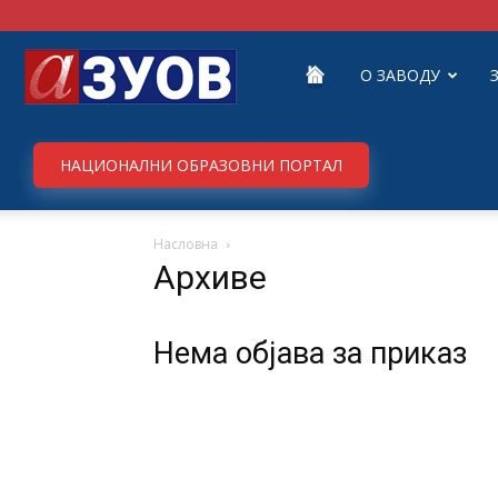
Завод
О ЗАВОДУ
за
НАЦИОНАЛНИ ОБРАЗОВНИ ПОРТАЛ
Насловна
унапређивање
Архиве
образовања
Нема објава за приказ
и