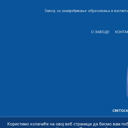
Завод за унапређивање образовања и васпита
О ЗАВОДУ
КОНТА
Користимо колачиће на овој веб страници да бисмо вам по