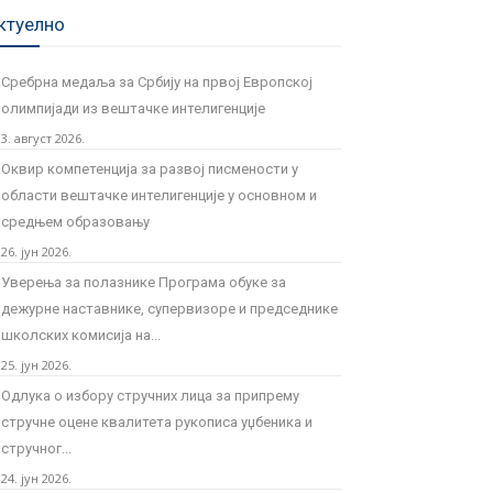
ктуелно
Сребрна медаља за Србију на првој Европској
олимпијади из вештачке интелигенције
3. август 2026.
Оквир компетенција за развој писмености у
области вештачке интелигенције у основном и
средњем образовању
26. јун 2026.
Уверења за полазнике Програмa обуке за
дежурне наставнике, супервизоре и председнике
школских комисија на...
25. јун 2026.
Одлука о избору стручних лица за припрему
стручне оцене квалитета рукописа уџбеника и
стручног...
24. јун 2026.