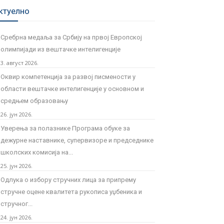
ктуелно
Сребрна медаља за Србију на првој Европској
олимпијади из вештачке интелигенције
3. август 2026.
Оквир компетенција за развој писмености у
области вештачке интелигенције у основном и
средњем образовању
26. јун 2026.
Уверења за полазнике Програмa обуке за
дежурне наставнике, супервизоре и председнике
школских комисија на...
25. јун 2026.
Одлука о избору стручних лица за припрему
стручне оцене квалитета рукописа уџбеника и
стручног...
24. јун 2026.