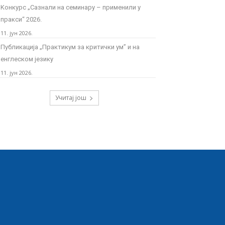
Kонкурс „Сазнали на семинару – применили у
пракси“ 2026.
11. јун 2026.
Публикација „Практикум за критички ум” и на
енглеском језику
11. јун 2026.
Учитај још