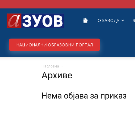
Завод
О ЗАВОДУ
за
НАЦИОНАЛНИ ОБРАЗОВНИ ПОРТАЛ
Насловна
унапређивање
Архиве
образовања
Нема објава за приказ
и