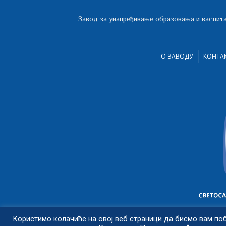
Завод за унапређивање образовања и васпита
О ЗАВОДУ
КОНТА
Користимо колачиће на овој веб страници да бисмо вам по