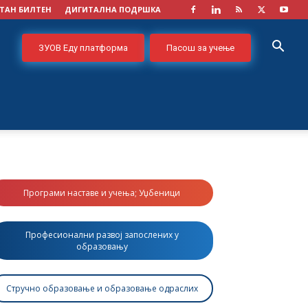
ТАН БИЛТЕН
ДИГИТАЛНА ПОДРШКА
ЗУОВ Еду платформа
Пасош за учење
Програми наставе и учења; Уџбеници
Професионални развој запослених у
образовању
Стручно образовање и образовање одраслих