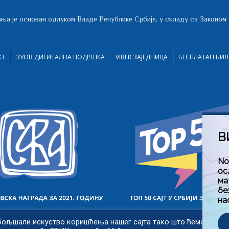
ња је основан одлуком Владе Републике Србије, у складу са Законом
КТ
ЗУОВ ДИГИТАЛНА ПОДРШКА
VIBER ЗАЈЕДНИЦА
БЕСПЛАТАН БИЛ
В
No
ос
ма
бе
на
бољшали искуство коришћења нашег сајта тако што ћемо запам