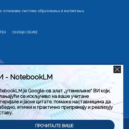
 о основама система образовања и васпитања.
ТЕН
ОНЛАЈН ОБУКЕ
И - NotebookLM
tebookLM је Google-ов алат „утемељене“ ВИ који,
лањајући се искључиво на ваше учитане
теријале и јасне цитате, помаже наставницима да
збедно, етички и практично припремају и реализују
ставу.
тити
ПРОЧИТАЈТЕ ВИШЕ