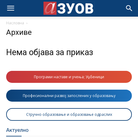
Насловна
Архиве
Нема објава за приказ
Програми наставе и учења; Уџбеници
Професионални развој запослених у образовању
Стручно образовање и образовање одраслих
Актуелно