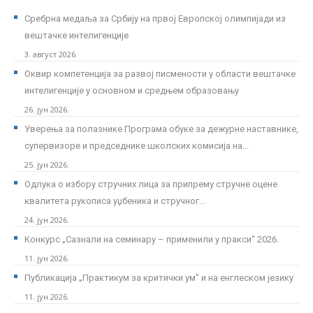
Сребрна медаља за Србију на првој Европској олимпијади из
вештачке интелигенције
3. август 2026.
Оквир компетенција за развој писмености у области вештачке
интелигенције у основном и средњем образовању
26. јун 2026.
Уверења за полазнике Програмa обуке за дежурне наставнике,
супервизоре и председнике школских комисија на...
25. јун 2026.
Одлука о избору стручних лица за припрему стручне оцене
квалитета рукописа уџбеника и стручног...
24. јун 2026.
Kонкурс „Сазнали на семинару – применили у пракси“ 2026.
11. јун 2026.
Публикација „Практикум за критички ум” и на енглеском језику
11. јун 2026.