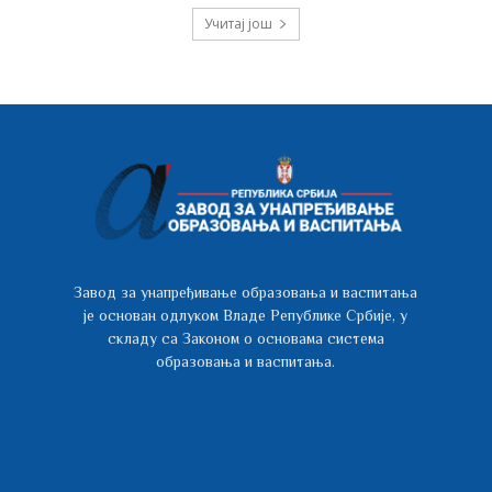
Учитај још
Завод за унапређивање образовања и васпитања
је основан одлуком Владе Републике Србије, у
складу са Законом о основама система
образовања и васпитања.