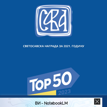
ВИ - NotebookLM
Користимо колачиће на овој веб страници да бисмо вам