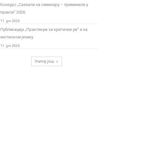
Kонкурс „Сазнали на семинару – применили у
пракси“ 2026.
11. јун 2026.
Публикација „Практикум за критички ум” и на
енглеском језику
11. јун 2026.
Учитај још