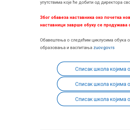
упутствима које ће добити од директора сво
Због обавеза наставника око почетка нов
наставници заврше обуку се продужава с
Обавештења о следећим циклусима обука об
образовања и васпитања
zuov.gov.rs
Списак школа којима о
Списак школа којима о
Списак школа којима о