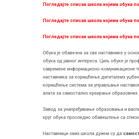
Погледајте списак школа којима обука п
васпитања
Погледајте списак школа којима обука п
Погледајте списак школа којима обука п
Обука је обавезна за све наставнике у осно
обука од јавног интереса. Циљ обуке је п
савремене информационо-комуникационе те
наставника за коришћење дигиталних уџбени
коришћење система за управљање наставом
алата за самостално креирање образовних 
Завод за унапређивање образовања и васпи
круг обука проследио обавештење са списко
Наставници ових школа дужни су да
самост