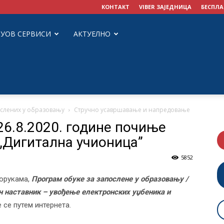
КОНТАКТ
VIBER ЗАЈЕДНИЦА
БЕСПЛА
ЗУОВ СЕРВИСИ
АКТУЕЛНО
ослених у образовању
Стручно усавршавање и напредовање
 26.8.2020. године почиње
 „Дигитална учионица”
5852
порукама,
Програм обуке за запослене у образовању /
 наставник – увођење електронских уџбеника и
 се путем интернета.