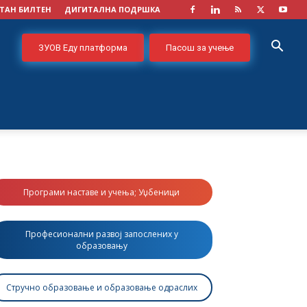
ТАН БИЛТЕН
ДИГИТАЛНА ПОДРШКА
ЗУОВ Еду платформа
Пасош за учење
Програми наставе и учења; Уџбеници
Професионални развој запослених у
образовању
Стручно образовање и образовање одраслих