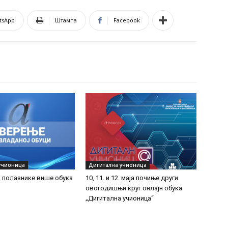
tsApp
Штампа
Facebook
учионица
Дигитална учионица
 полазнике више обука
10, 11. и 12. маја почиње други
овогодишњи круг онлајн обука
„Дигитална учионица“