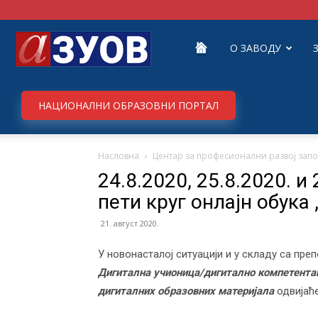
Завод
О ЗАВОДУ
за
НАЦИОНАЛНИ ОБРАЗОВНИ ПОРТАЛ
Насловна
Центар за професионални развој зап
унапређивање
24.8.2020, 25.8.2020. и
пети круг онлајн обука
образовања
21. август 2020.
У новонасталој ситуацији и у складу са пре
Дигитална учионица/дигитално компетентан
и
дигиталних образовних материјала
одвијаће