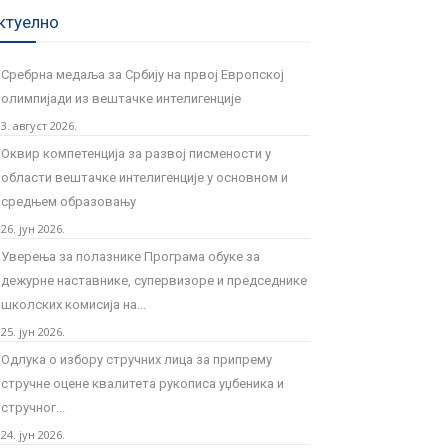
ктуелно
Сребрна медаља за Србију на првој Европској
олимпијади из вештачке интелигенције
3. август 2026.
Оквир компетенција за развој писмености у
области вештачке интелигенције у основном и
средњем образовању
26. јун 2026.
Уверења за полазнике Програмa обуке за
дежурне наставнике, супервизоре и председнике
школских комисија на...
25. јун 2026.
Одлука о избору стручних лица за припрему
стручне оцене квалитета рукописа уџбеника и
стручног...
24. јун 2026.