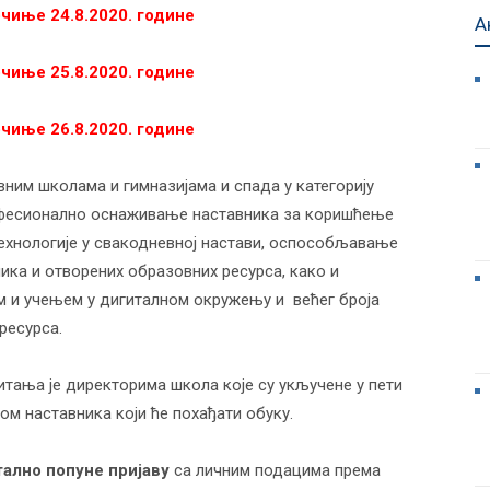
очиње 24.8.2020. године
А
очиње 25.8.2020. године
очиње 26.8.2020. године
вним школама и гимназијама и спада у категорију
рофесионално оснаживање наставника за коришћење
хнологије у свакодневној настави, оспособљавање
ка и отворених образовних ресурса, како и
 и учењем у дигиталном окружењу и већег броја
ресурса.
тања је директорима школа које су укључене у пети
м наставника који ће похађати обуку.
ално попуне пријаву
са личним подацима према