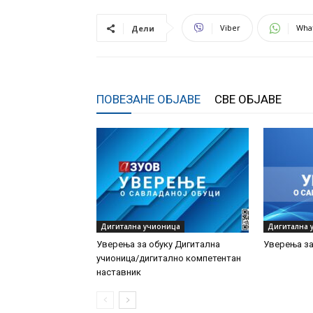
Viber
Wha
Дели
ПОВЕЗАНЕ ОБЈАВЕ
СВЕ ОБЈАВЕ
Дигитална учионица
Дигитална 
Уверења за обуку Дигитална
Уверења за
учионица/дигитално компетентан
наставник