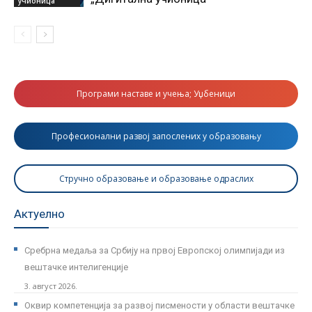
учионица
Програми наставе и учења; Уџбеници
Професионални развој запослених у образовању
Стручно образовање и образовање одраслих
Актуелно
Сребрна медаља за Србију на првој Европској олимпијади из
вештачке интелигенције
3. август 2026.
Оквир компетенција за развој писмености у области вештачке