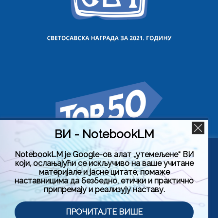
ВИ - NotebookLM
NotebookLM је Google-ов алат „утемељене“ ВИ
Користимо колачиће на овој веб страници да бисмо вам
који, ослањајући се искључиво на ваше учитане
побољшали искуство коришћења нашег сајта тако што
материјале и јасне цитате, помаже
ћемо запамтити ваше жељене поставке. Кликом на
наставницима да безбедно, етички и практично
„Прихвати све“, пристајете на употребу СВИХ колачића.
припремају и реализују наставу.
Међутим, можете да посетите „Подешавање колачића“
да бисте дали контролисану сагласност.
Политика приватности
Услови коришћења (Лиценца)
ПРОЧИТАЈТЕ ВИШЕ
Подешавање колачића
Прихвати све