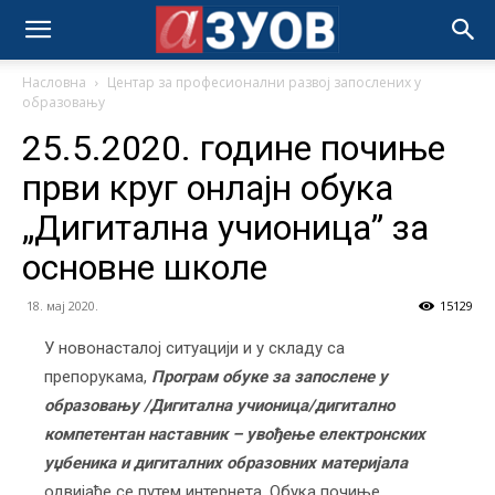
Насловна
Центар за професионални развој запослених у
образовању
25.5.2020. године почиње
први круг онлајн обука
„Дигитална учионица” за
основне школе
18. мај 2020.
15129
У новонасталој ситуацији и у складу са
препорукама,
Програм обуке за запослене у
образовању /Дигитална учионица/дигитално
компетентан наставник – увођење електронских
уџбеника и дигиталних образовних материјала
одвијаће се путем интернета. Обука почиње