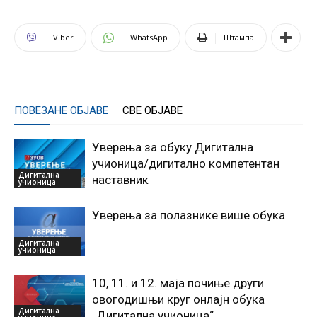
Viber
WhatsApp
Штампа
ПОВЕЗАНЕ ОБЈАВЕ
СВЕ ОБЈАВЕ
Уверења за обуку Дигитална
учионица/дигитално компетентан
Дигитална
наставник
учионица
Уверења за полазнике више обука
Дигитална
учионица
10, 11. и 12. маја почиње други
овогодишњи круг онлајн обука
Дигитална
„Дигитална учионица“