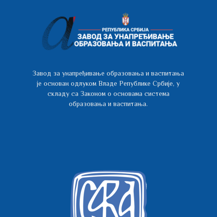
Завод за унапређивање образовања и васпитања
је основан одлуком Владе Републике Србије, у
складу са Законом о основама система
образовања и васпитања.