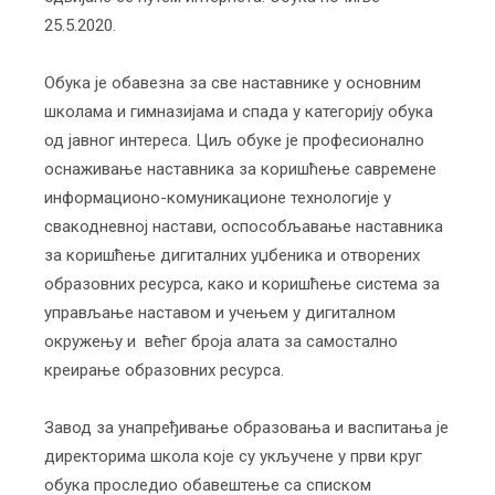
25.5.2020.
Обука је обавезна за све наставнике у основним
школама и гимназијама и спада у категорију обука
од јавног интереса. Циљ обуке је професионално
оснаживање наставника за коришћење савремене
информационо-комуникационе технологије у
свакодневној настави, оспособљавање наставника
за коришћењe дигиталних уџбеника и отворених
образовних ресурса, како и коришћење система за
управљање наставом и учењем у дигиталном
окружењу и већег броја алата за самостално
креирање образовних ресурса.
Завод за унапређивање образовања и васпитања је
директорима школа које су укључене у први круг
обука проследио обавештење са списком