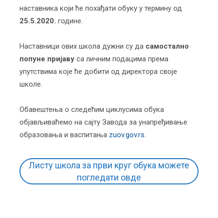
наставника који ће похађати обуку у термину од
25.5
.2020.
године.
Наставници ових школа дужни су да
самостално
попуне пријаву
са личним подацима према
упутствима које ће добити од директора своје
школе.
Обавештења о следећим циклусима обука
објављиваћемо на сајту Завода за унапређивање
образовања и васпитања
zuov.gov.rs
.
Листу школа за први круг обука можете
погледати овде