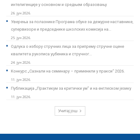
интелигенције у основном и средњем образовању
26. јун 2026.
Уверења за полазнике Програмa обуке за дежурне наставнике,
супервизоре и председнике школских комисија на...
25. јун 2026.
Одлука о избору стручних лица за припрему стручне оцене
квалитета рукописа уџбеника и стручног...
24. јун 2026.
Kонкурс „Сазнали на семинару – применили у пракси“ 2026.
11. јун 2026.
Публикација „Практикум за критички ум” и на енглеском језику
11. јун 2026.
Учитај још