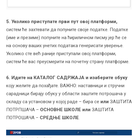
5. Уколико приступате први пут овој платформи,
систем ће захтевати да попуните своје податке. Податке
(име и презиме) попуните на ћириличном писму јер ће се
на основу ваших унетих података генерисати уверење.
Уколико сте већ раније приступали овој платформи,
систем ће вас преусмерити на почетну страну платформе.
6. Идите на КАТАЛОГ САДРЖАЈА и изаберите обуку
коју желите да похађате. ВАЖНО: наставници и стручни
сарадници бирају обуку у области заштите потрошача у
складу са установом у којој раде – бира се
или
ЗАШТИТА
ПОТРПШАЧА –
ОСНОВНЕ ШКОЛЕ
или
ЗАШТИТА
ПОТРОШАЧА –
СРЕДЊЕ ШКОЛЕ
.