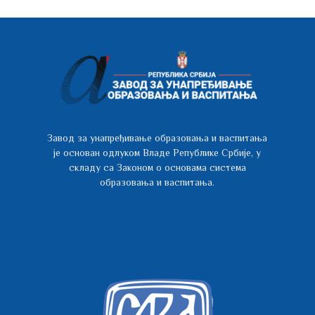
Завод за унапређивање образовања и васпитања
је основан одлуком Владе Републике Србије, у
складу са Законом о основама система
образовања и васпитања.