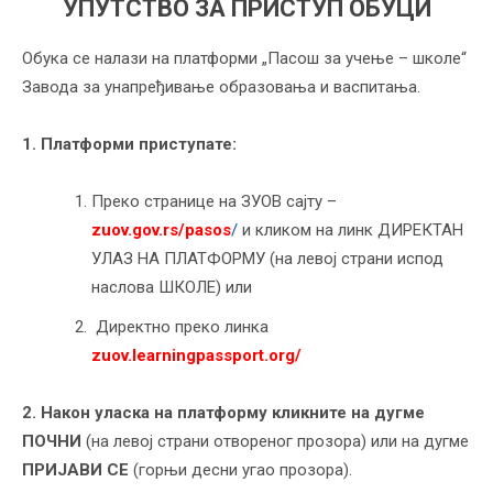
УПУТСТВО ЗА ПРИСТУП ОБУЦИ
Обука се налази на платформи „Пасош за учење – школе“
Завода за унапређивање образовања и васпитања.
1. Платформи приступате:
Преко странице на ЗУОВ сајту –
zuov.gov.rs/pasos
/
и кликом на линк ДИРЕКТАН
УЛАЗ НА ПЛАТФОРМУ (на левој страни испод
наслова ШКОЛЕ) или
Директно преко линка
zuov.learningpassport.org/
2. Након уласка на платформу кликните на дугме
ПОЧНИ
(на левој страни отвореног прозора) или на дугме
ПРИЈАВИ СЕ
(горњи десни угао прозора).