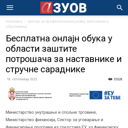
Насловна
Центар за професионални развој запослених у
образовању
Бесплатна онлајн обука у
области заштите
потрошача за наставнике и
стручне сараднике
18. септембар 2023.
35328
Министарство унутрашње и спољне трговине,
Министарство финансија, Сектор за уговарање и
финансирање програма из средстава ЕУ, уз финансијску