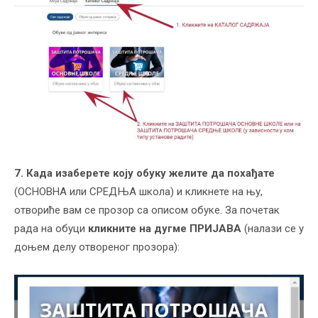
7. Када изаберете коју обуку желите да похађате
(ОСНОВНА или СРЕДЊА школа) и кликнете на њу,
отвориће вам се прозор са описом обуке. За почетак
рада на обуци
кликните на дугме ПРИЈАВА
(налази се у
доњем делу отвореног прозора):