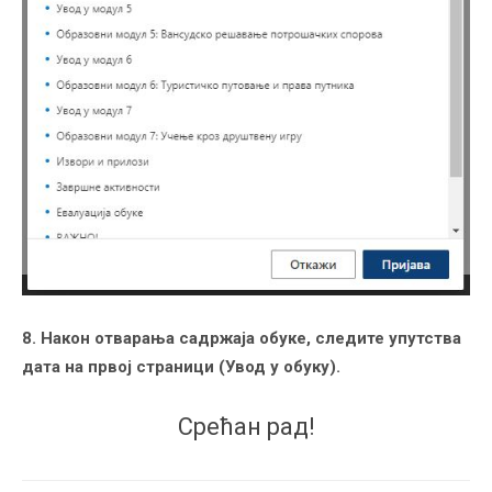
8. Након отварања садржаја обуке, следите упутства
дата на првој страници (Увод у обуку).
Срећан рад!