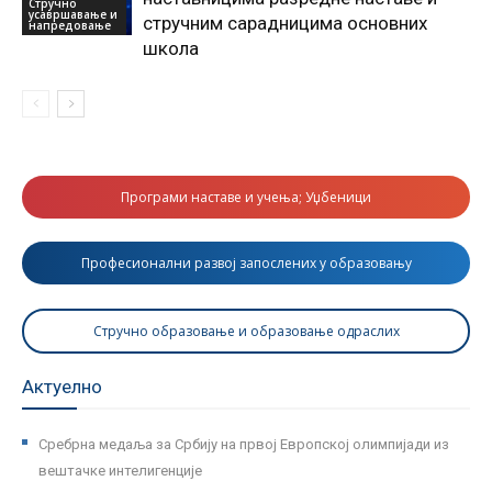
Стручно
усавршавање и
стручним сарадницима основних
напредовање
школа
Програми наставе и учења; Уџбеници
Професионални развој запослених у образовању
Стручно образовање и образовање одраслих
Актуелно
Сребрна медаља за Србију на првој Европској олимпијади из
вештачке интелигенције