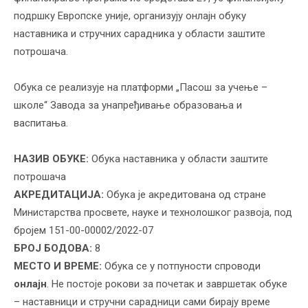
подршку Европске уније, организују онлајн обуку
наставника и стручних сарадника у области заштите
потрошача.
Обука се реализује на платформи „Пасош за учење –
школе“ Завода за унапређивање образовања и
васпитања.
НАЗИВ ОБУКЕ:
Обука наставника у области заштите
потрошача
АКРЕДИТАЦИЈА:
Обука је акредитована од стране
Министарства просвете, науке и технолошког развоја, под
бројем 151-00-00002/2022-07
БРОЈ БОДОВА:
8
МЕСТО И ВРЕМЕ:
Обука се у потпуности спроводи
онлајн
. Не постоје рокови за почетак и завршетак обуке
– наставници и стручни сарадници сами бирају време