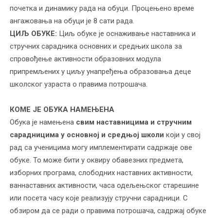
почетка и динамику рада на обуци. Процењено време
ангажовања на обуци је 8 сати рада.
ЦИЉ ОБУКЕ:
Циљ обуке је оснаживање наставника и
стручних сарадника основних и средњих школа за
спровођење активности образовних модула
припремљених у циљу унапређења образовања деце
школског узраста о правима потрошача.
КОМЕ ЈЕ ОБУКА НАМЕЊЕНА
Обука је намењена
свим наставницима и стручним
сарадницима у основној и средњој школи
који у свој
рад са ученицима могу имплементирати садржаје ове
обуке. То може бити у оквиру обавезних предмета,
изборних програма, слободних наставних активности,
ваннаставних активности, часа одељењског старешине
или посета часу које реализују стручни сарадници. С
обзиром да се ради о правима потрошача, садржај обуке