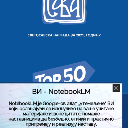
ВИ - NotebookLM
NotebookLM је Google-ов алат „утемељене“ ВИ
Користимо колачиће на овој веб страници да бисмо вам
који, ослањајући се искључиво на ваше учитане
побољшали искуство коришћења нашег сајта тако што
материјале и јасне цитате, помаже
ћемо запамтити ваше жељене поставке. Кликом на
наставницима да безбедно, етички и практично
„Прихвати све“, пристајете на употребу СВИХ колачића.
припремају и реализују наставу.
Међутим, можете да посетите „Подешавање колачића“