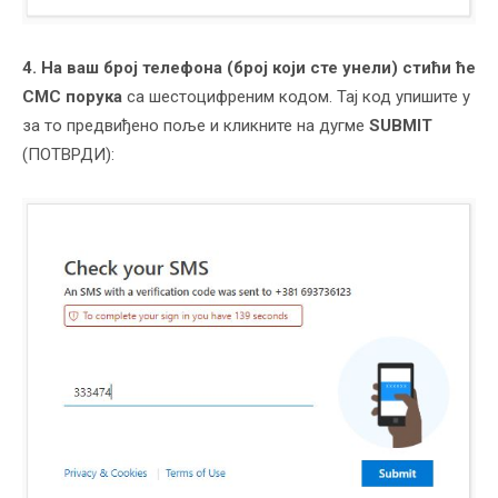
4. На ваш број телефона (број који сте унели) стићи ће
СМС порука
са шестоцифреним кодом. Тај код упишите у
за то предвиђено поље и кликните на дугме
SUBMIT
(ПОТВРДИ):