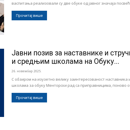
васпитања реализовали су две обуке од јавног значаја посвеће
Прочитај више
Јавни позив за наставнике и стру
и средњим школама на Обуку...
26. новембар 2025.
С обзиром на изузетно велику заинтересованост наставника 
школама за обуку Менторски рад са приправницима, поново от
Прочитај више