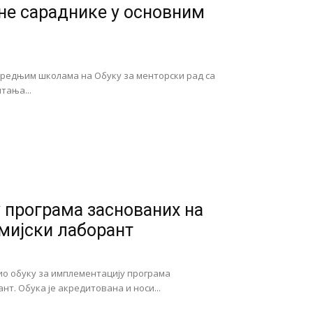
чне сараднике у основним
 средњим школама на Обуку за менторски рад са
тања...
 програма заснованих на
мијски лаборант
о обуку за имплементацију програма
т. Обука је акредитована и носи...