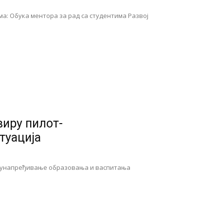
ма: Обука ментора за рад са студентима Развој
виру пилот-
туација
у за унапређивање образовања и васпитања