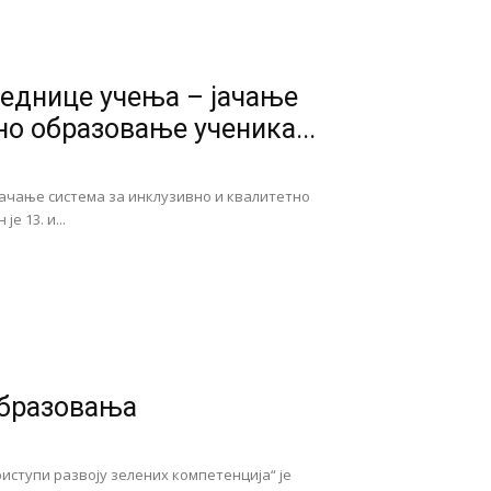
еднице учења – јачање
но образовање ученика...
јачање система за инклузивно и квалитетно
 13. и...
образовања
ступи развоју зелених компетенција“ је