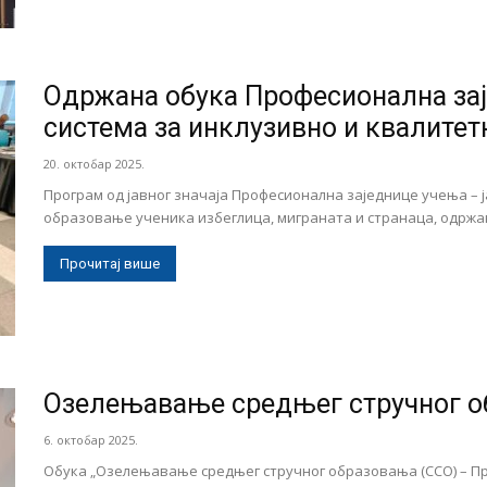
Одржана обука Професионална зај
система за инклузивно и квалитет
20. октобар 2025.
Програм од јавног значаја Професионална заједнице учења – 
образовање ученика избеглица, миграната и странаца, одржан је
Прочитај више
Озелењавање средњег стручног 
6. октобар 2025.
Обука „Озелењавање средњег стручног образовања (ССО) – При