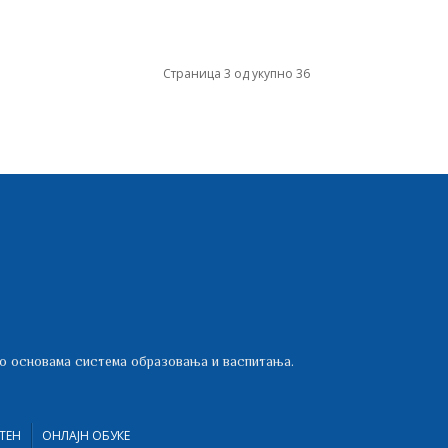
Страница 3 од укупно 36
 о основама система образовања и васпитања.
ТЕН
ОНЛАЈН ОБУКЕ