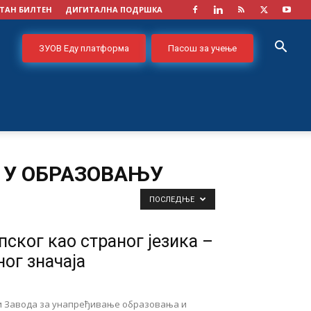
ТАН БИЛТЕН
ДИГИТАЛНА ПОДРШКА
ЗУОВ Еду платформа
Пасош за учење
 У ОБРАЗОВАЊУ
ПОСЛЕДЊЕ
ског као страног језика –
ог значаја
и Завода за унапређивање образовања и