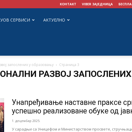
КОНТАКТ
VIBER ЗАЈЕДНИЦА
БЕСПЛА
ЗУОВ СЕРВИСИ
АКТУЕЛНО
звој запослених у образовању
Страница 3
ИОНАЛНИ РАЗВОЈ ЗАПОСЛЕНИХ
Унапређивање наставне праксе срп
успешно реализоване обуке од јавн
1. децембар 2025.
У сарадњи са Уницефом и Министарством просвете, стручњац