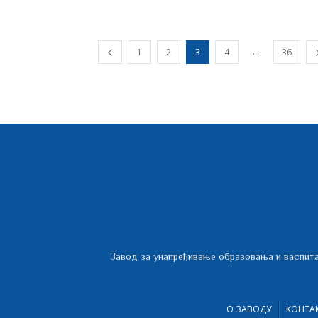
...
1
2
3
4
36
Завод за унапређивање образовања и васпита
О ЗАВОДУ
КОНТА