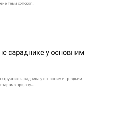
не теми српског...
чне сараднике у основним
и стручних сарадника у основним и средњим
варамо пријаву...