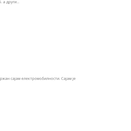
 а други...
 одржан сајам електромобилности. Сајам је