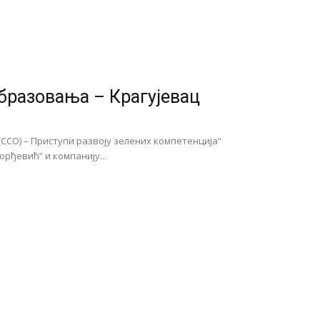
бразовања – Крагујевац
ССО) – Приступи развоју зелених компетенција“
рђевић“ и компанију...