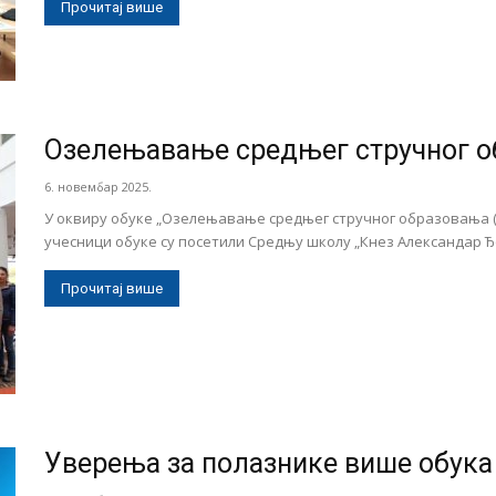
Прочитај више
Озелењавање средњег стручног о
6. новембар 2025.
У оквиру обуке „Озелењавање средњег стручног образовања (
учесници обуке су посетили Средњу школу „Кнез Александар Ђо
Прочитај више
Уверења за полазнике више обука