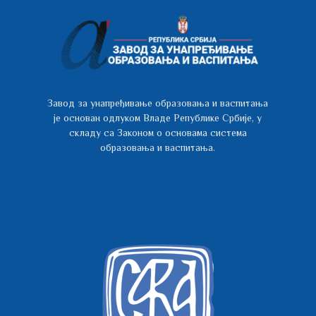
Завод за унапређивање образовања и васпитања
је основан одлуком Владе Републике Србије, у
складу са Законом о основама система
образовања и васпитања.