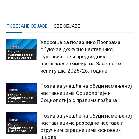
ПОВЕЗАНЕ ОБЈАВЕ
СВЕ ОБЈАВЕ
Уверења за полазнике Програмa
обуке за дежурне наставнике,
Стручно
усавршавање и
супервизоре и председнике
напредовање
школских комисија на Завршном
испиту шк. 2025/26. године
Позив за учешће на обуци намењеној
наставницима Социологије и
Стручно
усавршавање и
Социологије с правима грађана
напредовање
Позив за учешће на обуци намењеној
наставницима разредне наставе и
Стручно
усавршавање и
стручним сарадницима основних
напредовање
школа