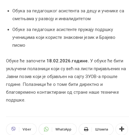
Oбукa за педагошког асистента за децу и ученике са
сметњама у развоју и инвалидитетом
Обуке за педагошке асистенте пружају подршку
ученицима који користе знаковни језик и Брајево
писмо
Обуке ће започети
18.02.2026.године.
У обуке ће бити
укључени полазници који су већ на листи пријављених на
Јавни позив који је објављен на сајту ЗУОВ-а прошле
године. Полазници ће о томе бити директно и
благовремено контактирани од стране наше техничке
подршке.
Viber
WhatsApp
Штампа