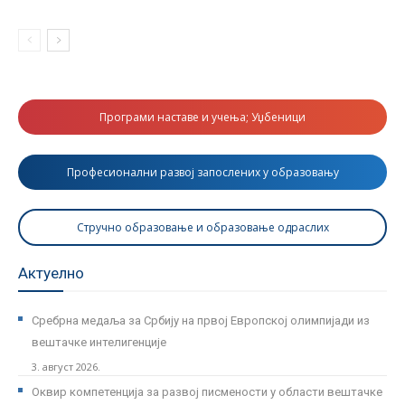
Програми наставе и учења; Уџбеници
Професионални развој запослених у образовању
Стручно образовање и образовање одраслих
Актуелно
Сребрна медаља за Србију на првој Европској олимпијади из
вештачке интелигенције
3. август 2026.
Оквир компетенција за развој писмености у области вештачке