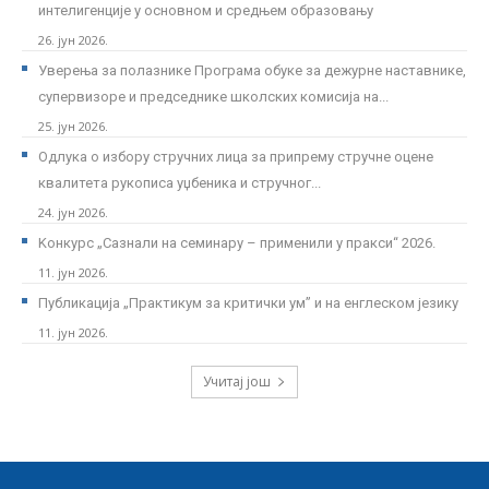
интелигенције у основном и средњем образовању
26. јун 2026.
Уверења за полазнике Програмa обуке за дежурне наставнике,
супервизоре и председнике школских комисија на...
25. јун 2026.
Одлука о избору стручних лица за припрему стручне оцене
квалитета рукописа уџбеника и стручног...
24. јун 2026.
Kонкурс „Сазнали на семинару – применили у пракси“ 2026.
11. јун 2026.
Публикација „Практикум за критички ум” и на енглеском језику
11. јун 2026.
Учитај још