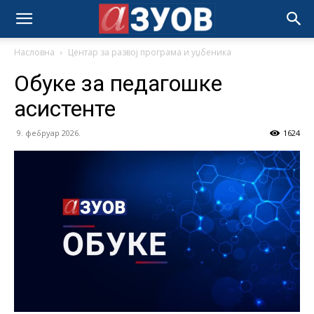
Насловна
Центар за развој програма и уџбеника
Обуке за педагошке
асистенте
9. фебруар 2026.
1624