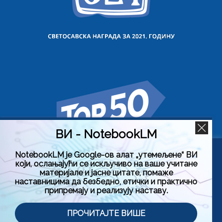
ВИ - NotebookLM
NotebookLM је Google-ов алат „утемељене“ ВИ
Користимо колачиће на овој веб страници да бисмо вам
који, ослањајући се искључиво на ваше учитане
побољшали искуство коришћења нашег сајта тако што
материјале и јасне цитате, помаже
ћемо запамтити ваше жељене поставке. Кликом на
наставницима да безбедно, етички и практично
„Прихвати све“, пристајете на употребу СВИХ колачића.
припремају и реализују наставу.
Међутим, можете да посетите „Подешавање колачића“
да бисте дали контролисану сагласност.
Политика приватности
Услови коришћења (Лиценца)
ПРОЧИТАЈТЕ ВИШЕ
Подешавање колачића
Прихвати све