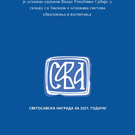
је основан одлуком Владе Републике Србије, у
складу са Законом о основама система
образовања и васпитања.