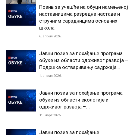
Позив за учешће на обуци намењеној
наставницима разредне наставе и
стручним сарадницима основних
школа
6. април 2026.
Јавни позив за похађање програма
обуке из области одрживог развоја –
Подршка остваривању садржаја...
1. април 2026.
Јавни позив за похађање програма
обуке из области екологије и
одрживог развоја –...
31. март 2026.
Јавни позив за похађање