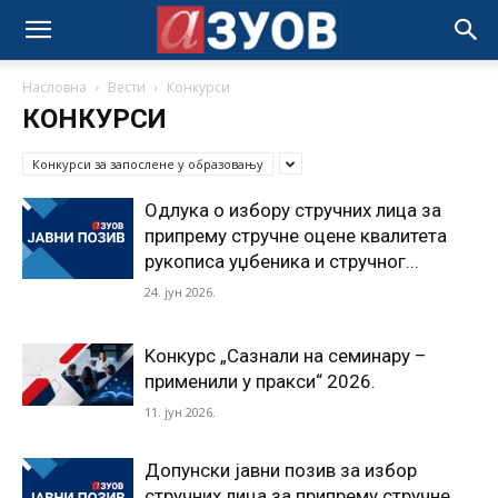
Насловна
Вести
Конкурси
КОНКУРСИ
Конкурси за запослене у образовању
Одлука о избору стручних лица за
припрему стручне оцене квалитета
рукописа уџбеника и стручног...
24. јун 2026.
Kонкурс „Сазнали на семинару –
применили у пракси“ 2026.
11. јун 2026.
Допунски јавни позив за избор
стручних лица за припрему стручне