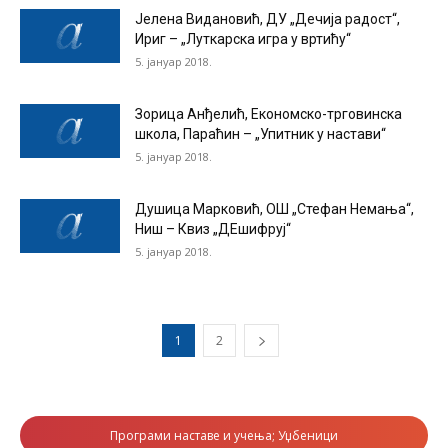
Јелена Видановић, ДУ „Дечија радост“,
Ириг – „Луткарска игра у вртићу“
5. јануар 2018.
Зорица Анђелић, Економско-трговинска
школа, Параћин – „Упитник у настави“
5. јануар 2018.
Душица Марковић, ОШ „Стефан Немања“,
Ниш – Квиз „ДЕшифруј“
5. јануар 2018.
1
2
Програми наставе и учења; Уџбеници