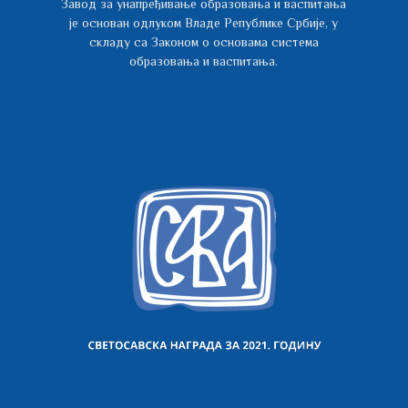
Завод за унапређивање образовања и васпитања
је основан одлуком Владе Републике Србије, у
складу са Законом о основама система
образовања и васпитања.