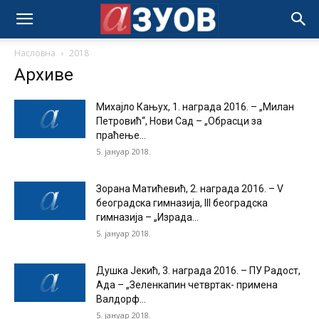
Насловна
2018
Архиве
Михајло Кањух, 1. награда 2016. – „Милан
Петровић“, Нови Сад – „Обрасци за
праћење...
5. јануар 2018.
Зорана Матићевић, 2. награда 2016. – V
београдска гимназија, III београдска
гимназија – „Израда...
5. јануар 2018.
Душка Јекић, 3. награда 2016. – ПУ Радост,
Ада – „Зеленкапин четвртак- примена
Валдорф...
5. јануар 2018.