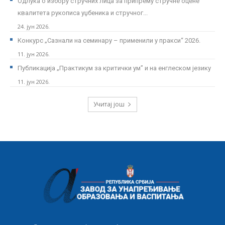
Одлука о избору стручних лица за припрему стручне оцене
квалитета рукописа уџбеника и стручног...
24. јун 2026.
Kонкурс „Сазнали на семинару – применили у пракси“ 2026.
11. јун 2026.
Публикација „Практикум за критички ум” и на енглеском језику
11. јун 2026.
Учитај још