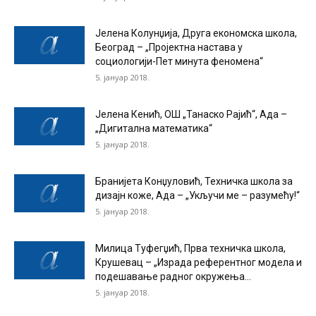
Јелена Колунџија, Друга економска школа,
Београд – „Пројектна настава у
социологији-Пет минута феномена“
5. јануар 2018.
Јелена Кенић, ОШ „Танаско Рајић“, Ада –
„Дигитална математика“
5. јануар 2018.
Бранијета Конџуловић, Техничка школа за
дизајн коже, Ада – „Укључи ме – разумећу!“
5. јануар 2018.
Милица Туфегџић, Прва техничка школа,
Крушевац – „Израда референтног модела и
подешавање радног окружења...
5. јануар 2018.