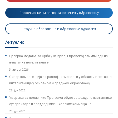
Професионални развој запослених у образовању
Стручно образовање и образовање одраслих
Актуелно
Сребрна медаља за Србију на првој Европској олимпијади из
вештачке интелигенције
3. август 2026.
Оквир компетенција за развој писмености у области вештачке
интелигенције у основном и средњем образовању
26. јун 2026.
Уверења за полазнике Програмa обуке за дежурне наставнике,
супервизоре и председнике школских комисија на...
25. јун 2026.