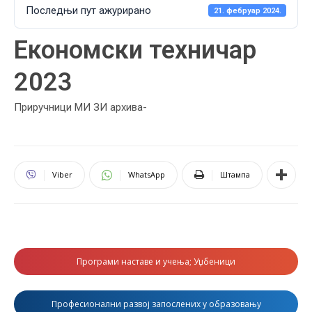
Последњи пут ажурирано
21. фебруар 2024.
Економски техничар
2023
Приручници МИ ЗИ архива-
Viber
WhatsApp
Штампа
Програми наставе и учења; Уџбеници
Професионални развој запослених у образовању