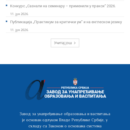
Kонкурс „Сазнали на семинару – применили у пракси“ 2026.
11. јун 2026.
Публикација „Практикум за критички ум” и на енглеском језику
11. јун 2026.
Учитај још
Завод за унапређивање образовања и васпитања
је основан одлуком Владе Републике Србије, у
складу са Законом о основама система