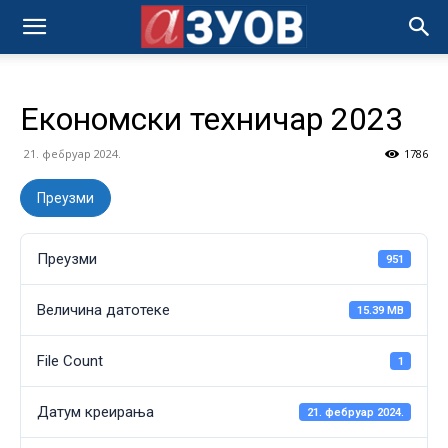
Економски техничар 2023
21. фебруар 2024.
1786
Преузми
Преузми
951
Величина датотеке
15.39 MB
File Count
1
Датум креирања
21. фебруар 2024.