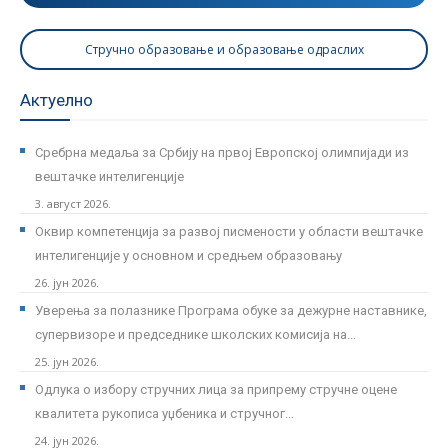
Стручно образовање и образовање одраслих
Актуелно
Сребрна медаља за Србију на првој Европској олимпијади из
вештачке интелигенције
3. август 2026.
Оквир компетенција за развој писмености у области вештачке
интелигенције у основном и средњем образовању
26. јун 2026.
Уверења за полазнике Програмa обуке за дежурне наставнике,
супервизоре и председнике школских комисија на...
25. јун 2026.
Одлука о избору стручних лица за припрему стручне оцене
квалитета рукописа уџбеника и стручног...
24. јун 2026.