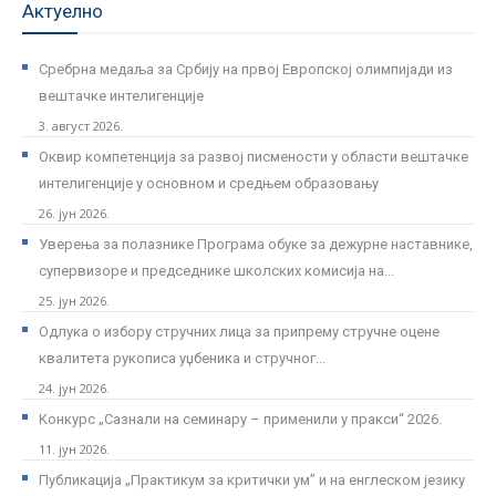
Актуелно
Сребрна медаља за Србију на првој Европској олимпијади из
вештачке интелигенције
3. август 2026.
Оквир компетенција за развој писмености у области вештачке
интелигенције у основном и средњем образовању
26. јун 2026.
Уверења за полазнике Програмa обуке за дежурне наставнике,
супервизоре и председнике школских комисија на...
25. јун 2026.
Одлука о избору стручних лица за припрему стручне оцене
квалитета рукописа уџбеника и стручног...
24. јун 2026.
Kонкурс „Сазнали на семинару – применили у пракси“ 2026.
11. јун 2026.
Публикација „Практикум за критички ум” и на енглеском језику