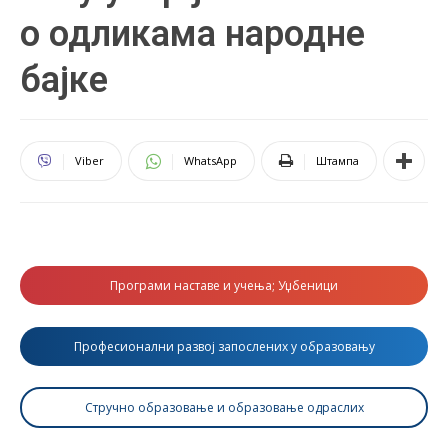
о одликама народне
бајке
Viber
WhatsApp
Штампа
Програми наставе и учења; Уџбеници
Професионални развој запослених у образовању
Стручно образовање и образовање одраслих