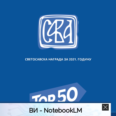
ВИ - NotebookLM