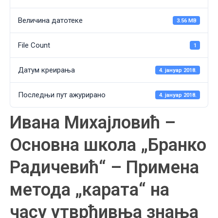
Величина датотеке
3.56 MB
File Count
1
Датум креирања
4. јануар 2018.
Последњи пут ажурирано
4. јануар 2018.
Ивана Михајловић –
Основна школа „Бранко
Радичевић“ – Примена
метода „карата“ на
часу утврђивња знања