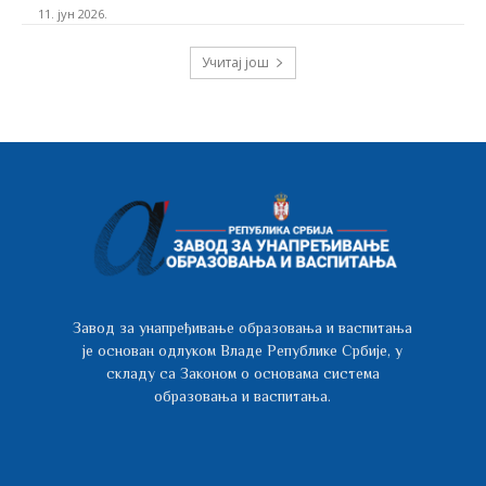
11. јун 2026.
Учитај још
Завод за унапређивање образовања и васпитања
је основан одлуком Владе Републике Србије, у
складу са Законом о основама система
образовања и васпитања.