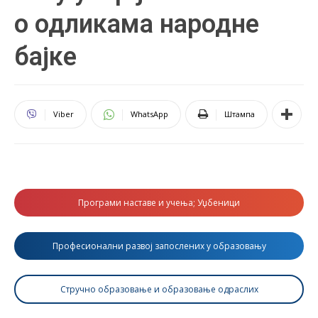
о одликама народне
бајке
Viber
WhatsApp
Штампа
Програми наставе и учења; Уџбеници
Професионални развој запослених у образовању
Стручно образовање и образовање одраслих