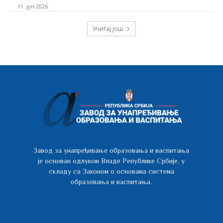
11. јун 2026.
Учитај још
Завод за унапређивање образовања и васпитања
је основан одлуком Владе Републике Србије, у
складу са Законом о основама система
образовања и васпитања.