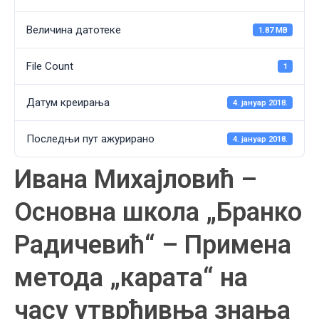
Величина датотеке
1.87 MB
File Count
1
Датум креирања
4. јануар 2018.
Последњи пут ажурирано
4. јануар 2018.
Ивана Михајловић –
Основна школа „Бранко
Радичевић“ – Примена
метода „карата“ на
часу утврђивња знања