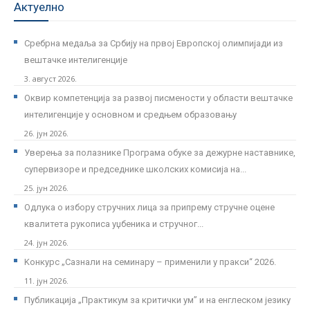
Актуелно
Сребрна медаља за Србију на првој Европској олимпијади из
вештачке интелигенције
3. август 2026.
Оквир компетенција за развој писмености у области вештачке
интелигенције у основном и средњем образовању
26. јун 2026.
Уверења за полазнике Програмa обуке за дежурне наставнике,
супервизоре и председнике школских комисија на...
25. јун 2026.
Одлука о избору стручних лица за припрему стручне оцене
квалитета рукописа уџбеника и стручног...
24. јун 2026.
Kонкурс „Сазнали на семинару – применили у пракси“ 2026.
11. јун 2026.
Публикација „Практикум за критички ум” и на енглеском језику