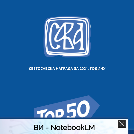
ВИ - NotebookLM