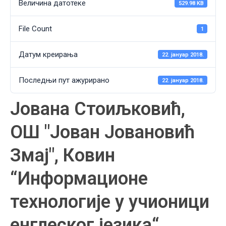
Величина датотеке
529.98 KB
File Count
1
Датум креирања
22. јануар 2018.
Последњи пут ажурирано
22. јануар 2018.
Јована Стоиљковић,
ОШ "Јован Јовановић
Змај", Ковин
“Информационе
технологије у учионици
енглеског језика“