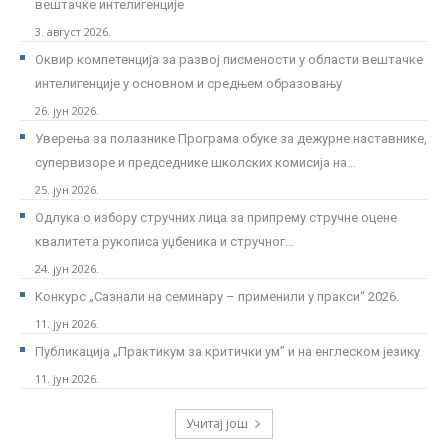
вештачке интелигенције
3. август 2026.
Оквир компетенција за развој писмености у области вештачке
интелигенције у основном и средњем образовању
26. јун 2026.
Уверења за полазнике Програмa обуке за дежурне наставнике,
супервизоре и председнике школских комисија на...
25. јун 2026.
Одлука о избору стручних лица за припрему стручне оцене
квалитета рукописа уџбеника и стручног...
24. јун 2026.
Kонкурс „Сазнали на семинару – применили у пракси“ 2026.
11. јун 2026.
Публикација „Практикум за критички ум” и на енглеском језику
11. јун 2026.
Учитај још