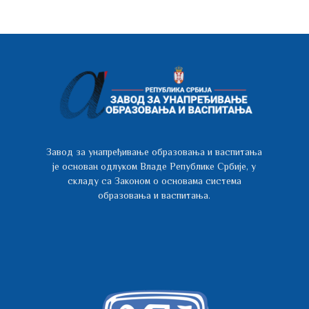
Завод за унапређивање образовања и васпитања
је основан одлуком Владе Републике Србије, у
складу са Законом о основама система
образовања и васпитања.