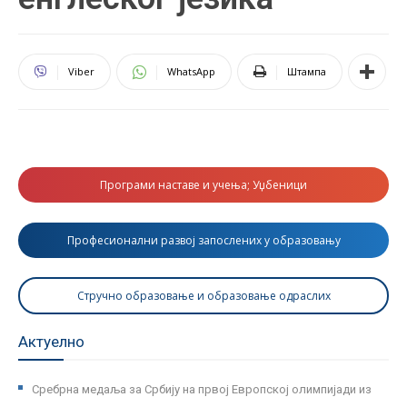
Viber
WhatsApp
Штампа
Програми наставе и учења; Уџбеници
Професионални развој запослених у образовању
Стручно образовање и образовање одраслих
Актуелно
Сребрна медаља за Србију на првој Европској олимпијади из