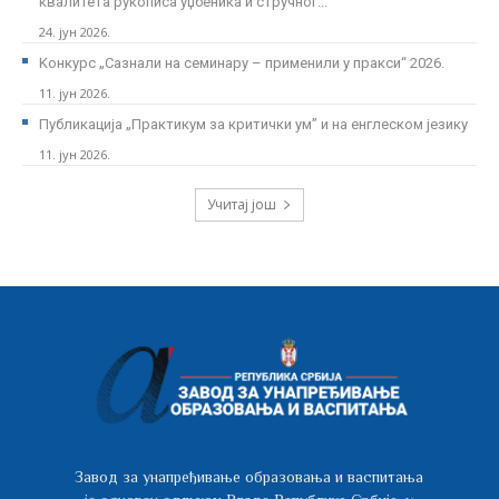
квалитета рукописа уџбеника и стручног...
24. јун 2026.
Kонкурс „Сазнали на семинару – применили у пракси“ 2026.
11. јун 2026.
Публикација „Практикум за критички ум” и на енглеском језику
11. јун 2026.
Учитај још
Завод за унапређивање образовања и васпитања