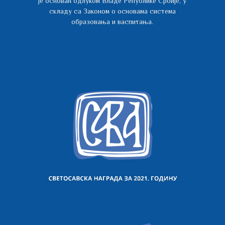
је основан одлуком Владе Републике Србије, у
складу са Законом о основама система
образовања и васпитања.