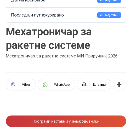
Датум креирања
20. мај 2026.
Последњи пут ажурирано
20. мај 2026.
Мехатроничар за
ракетне системе
Мехатроничар за ракетне системе МИ Приручник 2026
Viber
WhatsApp
Штампа
Програми наставе и учења; Уџбеници