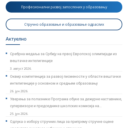
Професионални развој запослених у образовању
Стручно образовање и образовање одраслих
Актуелно
Сребрна медаља за Србију на првој Европској олимпијади из
вештачке интелигенције
3. август 2026.
Оквир компетенција за развој писмености у области вештачке
интелигенције у основном и средњем образовању
26. јун 2026.
Уверења за полазнике Програмa обуке за дежурне наставнике,
супервизоре и председнике школских комисија на...
25. јун 2026.
Одлука о избору стручних лица за припрему стручне оцене