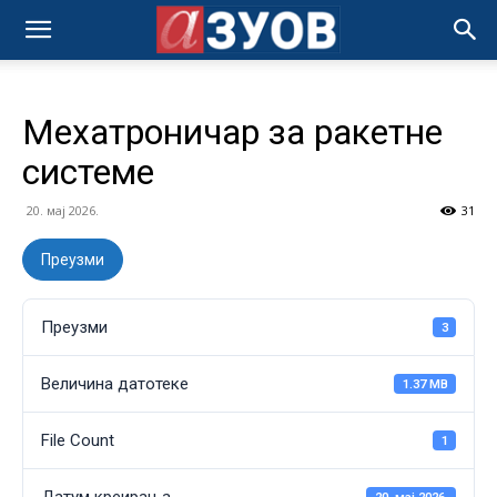
Мехатроничар за ракетне
системе
20. мај 2026.
31
Преузми
Преузми
3
Величина датотеке
1.37 MB
File Count
1