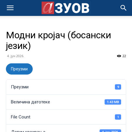
Модни кројач (босански
језик)
4. јун 2026.
22
Преузми
Преузми
9
Величина датотеке
1.43 MB
File Count
1