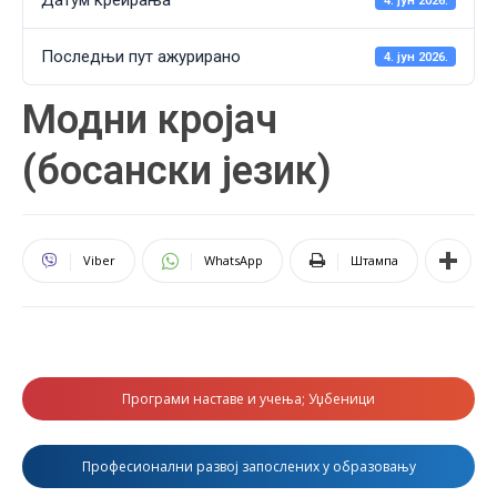
Датум креирања
4. јун 2026.
Последњи пут ажурирано
4. јун 2026.
Модни кројач
(босански језик)
Viber
WhatsApp
Штампа
Програми наставе и учења; Уџбеници
Професионални развој запослених у образовању