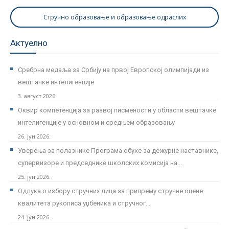
Стручно образовање и образовање одраслих
Актуелно
Сребрна медаља за Србију на првој Европској олимпијади из
вештачке интелигенције
3. август 2026.
Оквир компетенција за развој писмености у области вештачке
интелигенције у основном и средњем образовању
26. јун 2026.
Уверења за полазнике Програмa обуке за дежурне наставнике,
супервизоре и председнике школских комисија на...
25. јун 2026.
Одлука о избору стручних лица за припрему стручне оцене
квалитета рукописа уџбеника и стручног...
24. јун 2026.