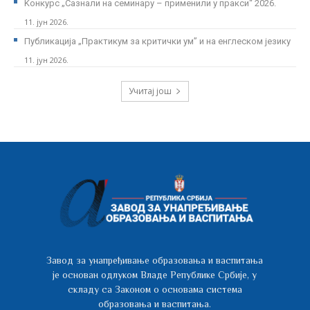
Kонкурс „Сазнали на семинару – применили у пракси“ 2026.
11. јун 2026.
Публикација „Практикум за критички ум” и на енглеском језику
11. јун 2026.
Учитај још
Завод за унапређивање образовања и васпитања
је основан одлуком Владе Републике Србије, у
складу са Законом о основама система
образовања и васпитања.