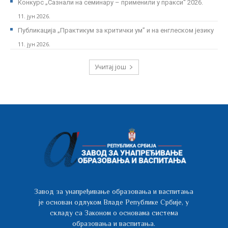
Kонкурс „Сазнали на семинару – применили у пракси“ 2026.
11. јун 2026.
Публикација „Практикум за критички ум” и на енглеском језику
11. јун 2026.
Учитај још
Завод за унапређивање образовања и васпитања
је основан одлуком Владе Републике Србије, у
складу са Законом о основама система
образовања и васпитања.