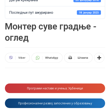
Датум креирања
25. фебруар 2018.
Последњи пут ажурирано
18. јануар 2023.
Монтер суве градње -
оглед
Viber
WhatsApp
Штампа
Програми наставе и учења; Уџбеници
Професионални развој запослених у образовању