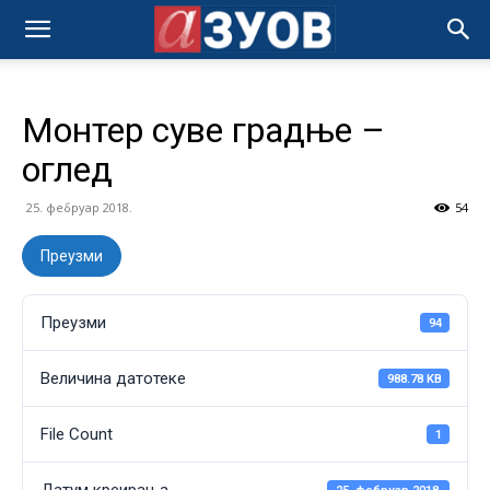
Монтер суве градње –
оглед
25. фебруар 2018.
54
Преузми
Преузми
94
Величина датотеке
988.78 KB
File Count
1