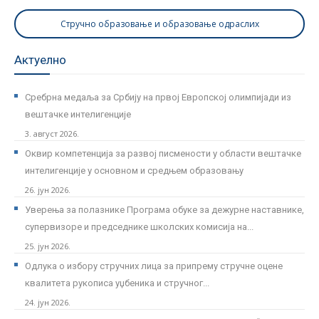
Стручно образовање и образовање одраслих
Актуелно
Сребрна медаља за Србију на првој Европској олимпијади из
вештачке интелигенције
3. август 2026.
Оквир компетенција за развој писмености у области вештачке
интелигенције у основном и средњем образовању
26. јун 2026.
Уверења за полазнике Програмa обуке за дежурне наставнике,
супервизоре и председнике школских комисија на...
25. јун 2026.
Одлука о избору стручних лица за припрему стручне оцене
квалитета рукописа уџбеника и стручног...
24. јун 2026.