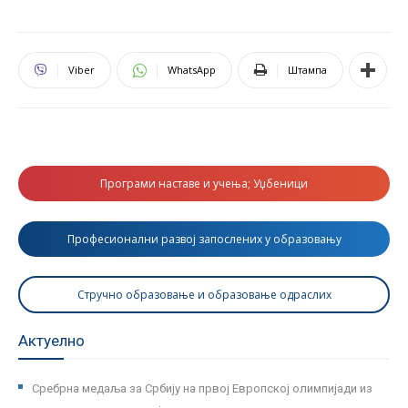
Viber
WhatsApp
Штампа
Програми наставе и учења; Уџбеници
Професионални развој запослених у образовању
Стручно образовање и образовање одраслих
Актуелно
Сребрна медаља за Србију на првој Европској олимпијади из