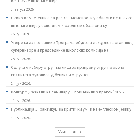
вештачке интелигенције
3. август 2026.
Оквир компетенција за развој писмености у области вештачке
интелигенције у основном и средњем образовању
26. јун 2026.
Уверења за полазнике Програмa обуке за дежурне наставнике,
супервизоре и председнике школских комисија на...
25. јун 2026.
Одлука о избору стручних лица за припрему стручне оцене
квалитета рукописа уџбеника и стручног...
24. јун 2026.
Kонкурс „Сазнали на семинару – применили у пракси“ 2026.
11. јун 2026.
Публикација „Практикум за критички ум” и на енглеском језику
11. јун 2026.
Учитај још