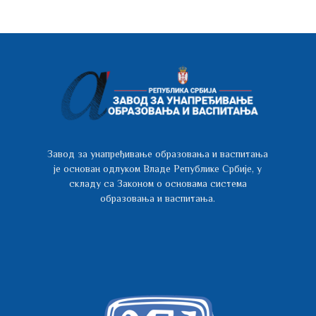
Завод за унапређивање образовања и васпитања
је основан одлуком Владе Републике Србије, у
складу са Законом о основама система
образовања и васпитања.