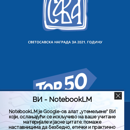
ВИ - NotebookLM
NotebookLM је Google-ов алат „утемељене“ ВИ
Користимо колачиће на овој веб страници да бисмо вам
који, ослањајући се искључиво на ваше учитане
побољшали искуство коришћења нашег сајта тако што
материјале и јасне цитате, помаже
ћемо запамтити ваше жељене поставке. Кликом на
наставницима да безбедно, етички и практично
„Прихвати све“, пристајете на употребу СВИХ колачића.