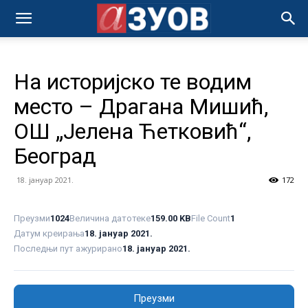
На историјско те водим
место – Драгана Мишић,
ОШ „Јелена Ћетковић“,
Београд
18. јануар 2021.
172
Преузми
1024
Величина датотеке
159.00 KB
File Count
1
Датум креирања
18. јануар 2021.
Последњи пут ажурирано
18. јануар 2021.
Преузми