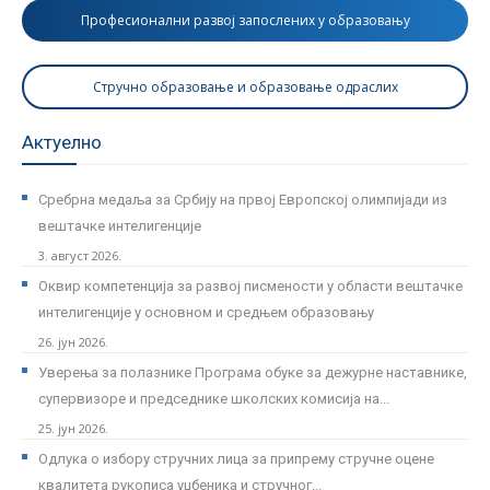
Професионални развој запослених у образовању
Стручно образовање и образовање одраслих
Актуелно
Сребрна медаља за Србију на првој Европској олимпијади из
вештачке интелигенције
3. август 2026.
Оквир компетенција за развој писмености у области вештачке
интелигенције у основном и средњем образовању
26. јун 2026.
Уверења за полазнике Програмa обуке за дежурне наставнике,
супервизоре и председнике школских комисија на...
25. јун 2026.
Одлука о избору стручних лица за припрему стручне оцене
квалитета рукописа уџбеника и стручног...