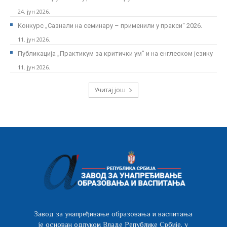
24. јун 2026.
Kонкурс „Сазнали на семинару – применили у пракси“ 2026.
11. јун 2026.
Публикација „Практикум за критички ум” и на енглеском језику
11. јун 2026.
Учитај још
Завод за унапређивање образовања и васпитања
је основан одлуком Владе Републике Србије, у