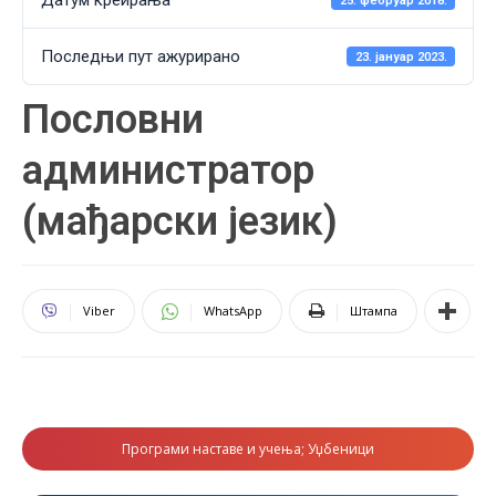
Датум креирања
25. фебруар 2018.
Последњи пут ажурирано
23. јануар 2023.
Пословни
администратор
(мађарски језик)
Viber
WhatsApp
Штампа
Програми наставе и учења; Уџбеници