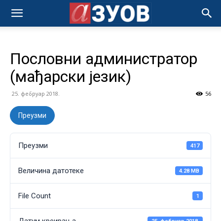
Пословни администратор
(мађарски језик)
25. фебруар 2018.
56
Преузми
Преузми
417
Величина датотеке
4.28 MB
File Count
1