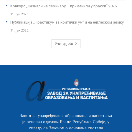
Kонкурс „Сазнали на семинару – применили у пракси“ 2026.
11. јун 2026.
Публикација „Практикум за критички ум” и на енглеском језику
11. јун 2026.
Учитај још
Завод за унапређивање образовања и васпитања
је основан одлуком Владе Републике Србије, у
складу са Законом о основама система