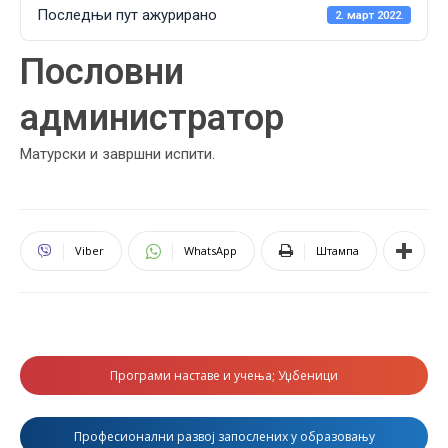
Последњи пут ажурирано
2. март 2022.
Пословни
администратор
Матурски и завршни испити.
Viber
WhatsApp
Штампа
Програми наставе и учења; Уџбеници
Професионални развој запослених у образовању