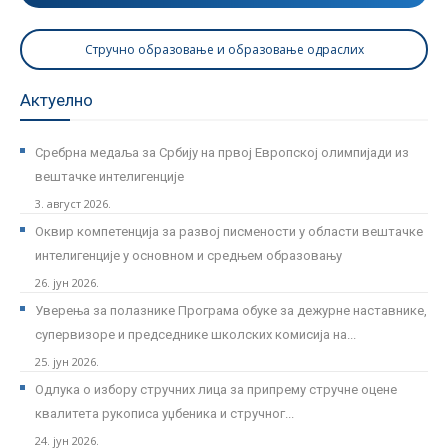
Стручно образовање и образовање одраслих
Актуелно
Сребрна медаља за Србију на првој Европској олимпијади из
вештачке интелигенције
3. август 2026.
Оквир компетенција за развој писмености у области вештачке
интелигенције у основном и средњем образовању
26. јун 2026.
Уверења за полазнике Програмa обуке за дежурне наставнике,
супервизоре и председнике школских комисија на...
25. јун 2026.
Одлука о избору стручних лица за припрему стручне оцене
квалитета рукописа уџбеника и стручног...
24. јун 2026.