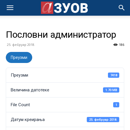
Пословни администратор
25. фебруар 2018.
186
Преузми
Преузми
7418
Величина датотеке
1.70 MB
File Count
1
Датум креирања
25. фебруар 2018.