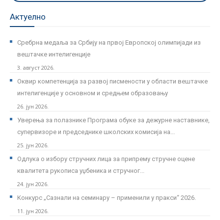
Актуелно
Сребрна медаља за Србију на првој Европској олимпијади из
вештачке интелигенције
3. август 2026.
Оквир компетенција за развој писмености у области вештачке
интелигенције у основном и средњем образовању
26. јун 2026.
Уверења за полазнике Програмa обуке за дежурне наставнике,
супервизоре и председнике школских комисија на...
25. јун 2026.
Одлука о избору стручних лица за припрему стручне оцене
квалитета рукописа уџбеника и стручног...
24. јун 2026.
Kонкурс „Сазнали на семинару – применили у пракси“ 2026.
11. јун 2026.