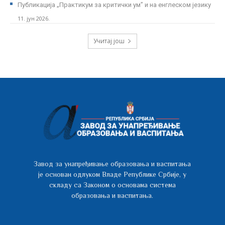
Публикација „Практикум за критички ум” и на енглеском језику
11. јун 2026.
Учитај још
Завод за унапређивање образовања и васпитања
је основан одлуком Владе Републике Србије, у
складу са Законом о основама система
образовања и васпитања.