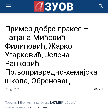
Пример добре праксе –
Татјана Мићовић
Филиповић, Жарко
Угарковић, Јелена
Ранковић,
Пољопривредно-хемијска
школа, Обреновац
18. јул 2020.
212
Преузми
83
Величина датотеке
4.67 MB
File Count
1
Датум креирања
18. јул 2020.