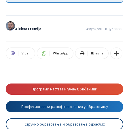
Aleksa Eremija
Ажуриран 18. јул 2020.
Viber
WhatsApp
Штампа
Програми наставе и учења; Уџбеници
Професионални развој запослених у образовању
Стручно образовање и образовање одраслих