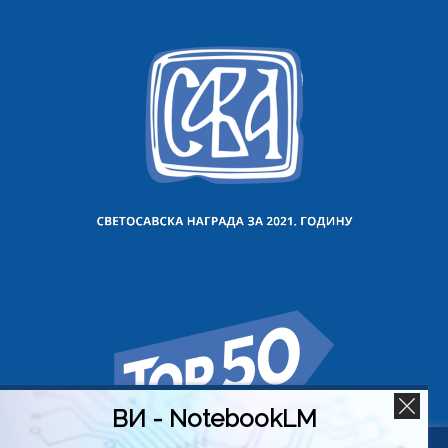
ВИ - NotebookLM