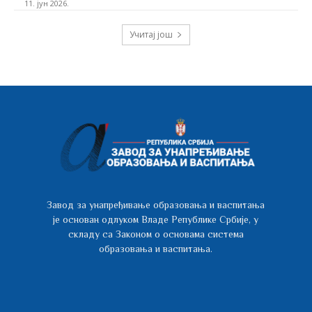
11. јун 2026.
Учитај још
Завод за унапређивање образовања и васпитања
је основан одлуком Владе Републике Србије, у
складу са Законом о основама система
образовања и васпитања.