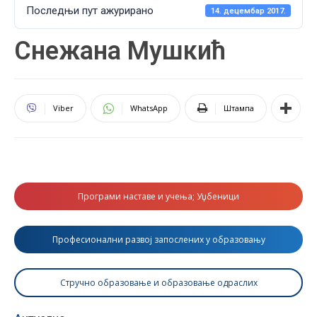
Последњи пут ажурирано
14. децембар 2017.
Снежана Мушкић
Viber
WhatsApp
Штампа
Програми наставе и учења; Уџбеници
Професионални развој запослених у образовању
Стручно образовање и образовање одраслих