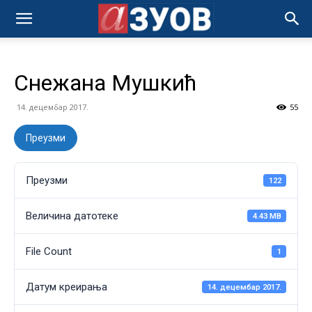
Снежана Мушкић
14. децембар 2017.
55
Преузми
Преузми
122
Величина датотеке
4.43 MB
File Count
1
Датум креирања
14. децембар 2017.