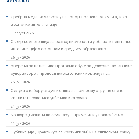
Актуелно
Сребрна медаља за Србију на првој Европској олимпијади из
вештачке интелигенције
3. август 2026.
Оквир компетенција за развој писмености у области вештачке
интелигенције у основном и средњем образовању
26. јун 2026.
Уверења за полазнике Програмa обуке за дежурне наставнике,
супервизоре и председнике школских комисија на...
25. јун 2026.
Одлука о избору стручних лица за припрему стручне оцене
квалитета рукописа уџбеника и стручног...
24. јун 2026.
Kонкурс „Сазнали на семинару – применили у пракси“ 2026.
11. јун 2026.
Публикација „Практикум за критички ум” и на енглеском језику