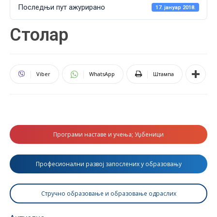
Последњи пут ажурирано
17. јануар 2018.
Столар
Viber
WhatsApp
Штампа
Програми наставе и учења; Уџбеници
Професионални развој запослених у образовању
Стручно образовање и образовање одраслих