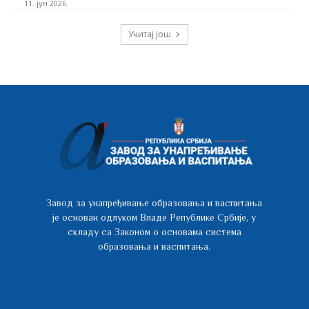
11. јун 2026.
Учитај још
Завод за унапређивање образовања и васпитања
је основан одлуком Владе Републике Србије, у
складу са Законом о основама система
образовања и васпитања.