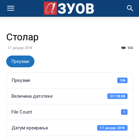
Столар
17. јануар 2018.
104
Преузми
Преузми
106
Величина датотеке
317.28 KB
File Count
1
Датум креирања
17. јануар 2018.