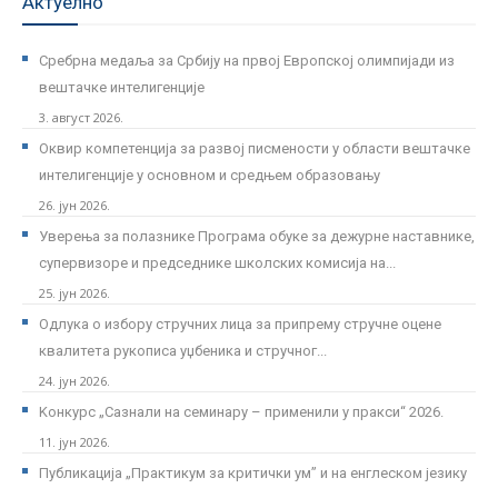
Актуелно
Сребрна медаља за Србију на првој Европској олимпијади из
вештачке интелигенције
3. август 2026.
Оквир компетенција за развој писмености у области вештачке
интелигенције у основном и средњем образовању
26. јун 2026.
Уверења за полазнике Програмa обуке за дежурне наставнике,
супервизоре и председнике школских комисија на...
25. јун 2026.
Одлука о избору стручних лица за припрему стручне оцене
квалитета рукописа уџбеника и стручног...
24. јун 2026.
Kонкурс „Сазнали на семинару – применили у пракси“ 2026.
11. јун 2026.
Публикација „Практикум за критички ум” и на енглеском језику