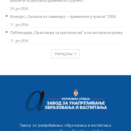
квалитета рукописа уџбеника и стручног...
24. јун 2026.
Kонкурс „Сазнали на семинару – применили у пракси“ 2026.
11. јун 2026.
Публикација „Практикум за критички ум” и на енглеском језику
11. јун 2026.
Учитај још
Завод за унапређивање образовања и васпитања