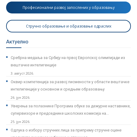
Професионални развој запослених у образовању
Стручно образовање и образовање одраслих
Актуелно
Сребрна медаља за Србију на првој Европској олимпијади из
вештачке интелигенције
3. август 2026.
Оквир компетенција за развој писмености у области вештачке
интелигенције у основном и средњем образовању
26. јун 2026.
Уверења за полазнике Програмa обуке за дежурне наставнике,
супервизоре и председнике школских комисија на...
25. јун 2026.
Одлука о избору стручних лица за припрему стручне оцене