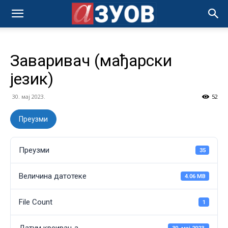
Заваривач (мађарски
језик)
30. мај 2023.
52
Преузми
Преузми
35
Величина датотеке
4.06 MB
File Count
1