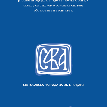
је основан одлуком Владе Републике Србије, у
складу са Законом о основама система
образовања и васпитања.