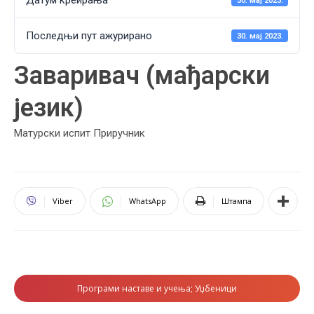
Датум креирања
30. мај 2023.
Последњи пут ажурирано
30. мај 2023.
Заваривач (мађарски
језик)
Матурски испит Приручник
Viber
WhatsApp
Штампа
Програми наставе и учења; Уџбеници