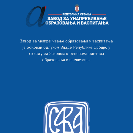
Завод за унапређивање образовања и васпитања
је основан одлуком Владе Републике Србије, у
складу са Законом о основама система
образовања и васпитања.