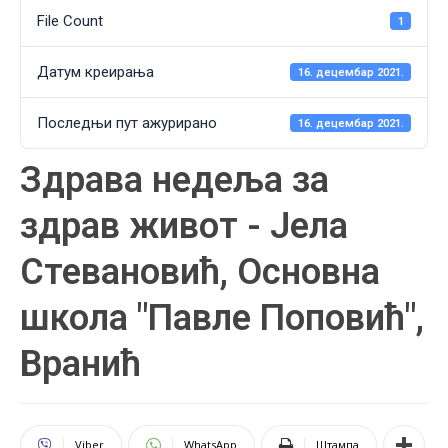
File Count
1
Датум креирања
16. децембар 2021.
Последњи пут ажурирано
16. децембар 2021.
Здрава недеља за
здрав живот - Јела
Стевановић, Основна
школа "Павле Поповић",
Вранић
Viber
WhatsApp
Штампа