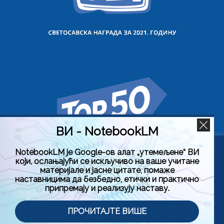
ВИ - NotebookLM
NotebookLM је Google-ов алат „утемељене“ ВИ
Користимо колачиће на овој веб страници да бисмо вам
који, ослањајући се искључиво на ваше учитане
побољшали искуство коришћења нашег сајта тако што
материјале и јасне цитате, помаже
ћемо запамтити ваше жељене поставке. Кликом на
наставницима да безбедно, етички и практично
„Прихвати све“, пристајете на употребу СВИХ колачића.
припремају и реализују наставу.
Међутим, можете да посетите „Подешавање колачића“
да бисте дали контролисану сагласност.
Политика приватности
Услови коришћења (Лиценца)
ПРОЧИТАЈТЕ ВИШЕ
Подешавање колачића
Прихвати све