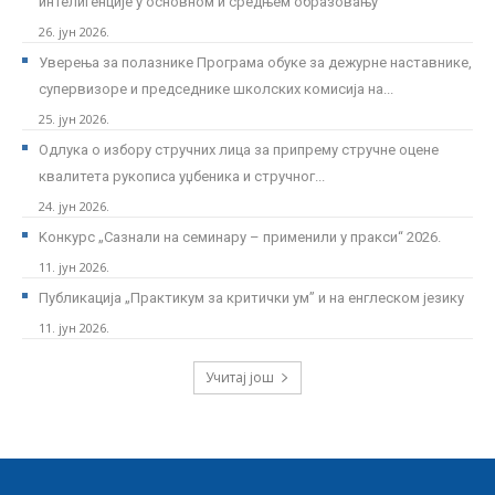
интелигенције у основном и средњем образовању
26. јун 2026.
Уверења за полазнике Програмa обуке за дежурне наставнике,
супервизоре и председнике школских комисија на...
25. јун 2026.
Одлука о избору стручних лица за припрему стручне оцене
квалитета рукописа уџбеника и стручног...
24. јун 2026.
Kонкурс „Сазнали на семинару – применили у пракси“ 2026.
11. јун 2026.
Публикација „Практикум за критички ум” и на енглеском језику
11. јун 2026.
Учитај још