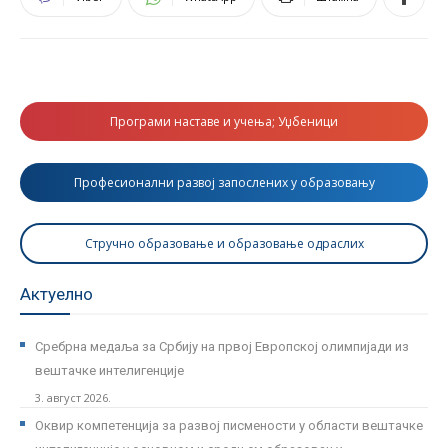
Програми наставе и учења; Уџбеници
Професионални развој запослених у образовању
Стручно образовање и образовање одраслих
Актуелно
Сребрна медаља за Србију на првој Европској олимпијади из
вештачке интелигенције
3. август 2026.
Оквир компетенција за развој писмености у области вештачке