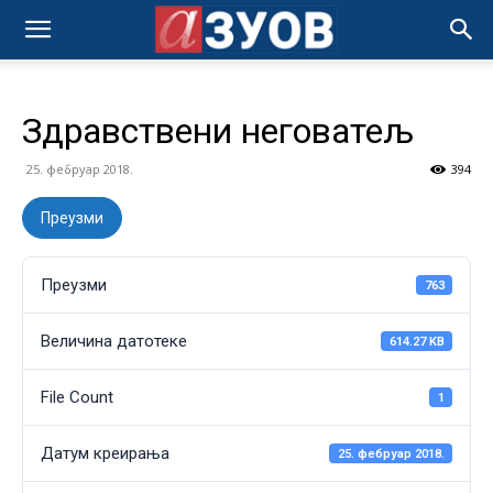
Здравствени неговатељ
25. фебруар 2018.
394
Преузми
Преузми
763
Величина датотеке
614.27 KB
File Count
1
Датум креирања
25. фебруар 2018.