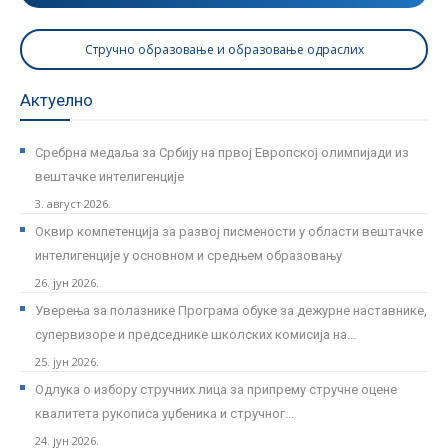
Стручно образовање и образовање одраслих
Актуелно
Сребрна медаља за Србију на првој Европској олимпијади из
вештачке интелигенције
3. август 2026.
Оквир компетенција за развој писмености у области вештачке
интелигенције у основном и средњем образовању
26. јун 2026.
Уверења за полазнике Програмa обуке за дежурне наставнике,
супервизоре и председнике школских комисија на...
25. јун 2026.
Одлука о избору стручних лица за припрему стручне оцене
квалитета рукописа уџбеника и стручног...
24. јун 2026.