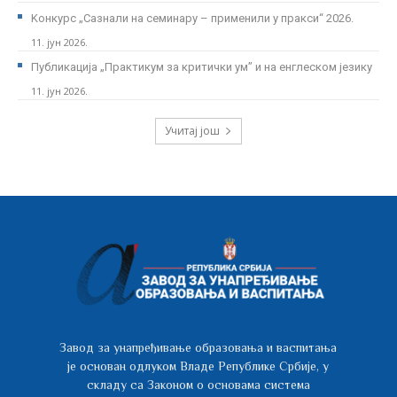
Kонкурс „Сазнали на семинару – применили у пракси“ 2026.
11. јун 2026.
Публикација „Практикум за критички ум” и на енглеском језику
11. јун 2026.
Учитај још
Завод за унапређивање образовања и васпитања
је основан одлуком Владе Републике Србије, у
складу са Законом о основама система