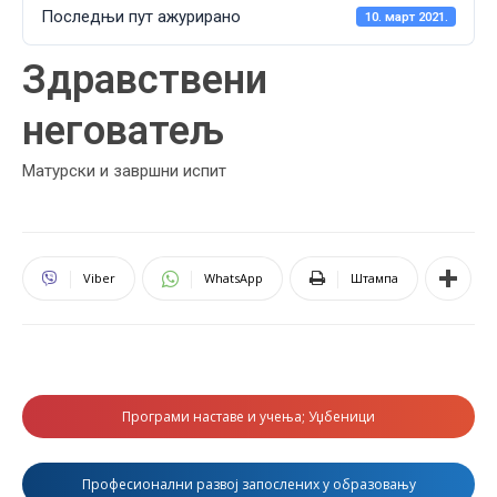
Последњи пут ажурирано
10. март 2021.
Здравствени
неговатељ
Матурски и завршни испит
Viber
WhatsApp
Штампа
Програми наставе и учења; Уџбеници
Професионални развој запослених у образовању