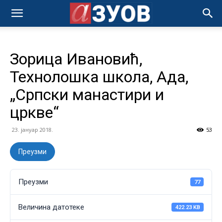
Зорица Ивановић,
Технолошка школа, Ада,
„Српски манастири и
цркве“
23. јануар 2018.
53
Преузми
Преузми
77
Величина датотеке
422.23 KB