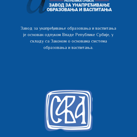
Завод за унапређивање образовања и васпитања
је основан одлуком Владе Републике Србије, у
складу са Законом о основама система
образовања и васпитања.