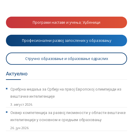
Програми наставе и учења; Уџбеници
Професионални развој запослених у образовању
Стручно образовање и образовање одраслих
Актуелно
Сребрна медаља за Србију на првој Европској олимпијади из
вештачке интелигенције
3. август 2026.
Оквир компетенција за развој писмености у области вештачке
интелигенције у основном и средњем образовању
26. јун 2026.