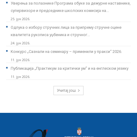
Уверења за полазнике Програмa обуке за дежурне наставнике,
супервизоре и председнике школских комисија на...
25. јун 2026.
Одлука о избору стручних лица за припрему стручне оцене
квалитета рукописа уџбеника и стручног...
24. јун 2026.
Kонкурс „Сазнали на семинару – применили у пракси“ 2026.
11. јун 2026.
Публикација „Практикум за критички ум” и на енглеском језику
11. јун 2026.
Учитај још