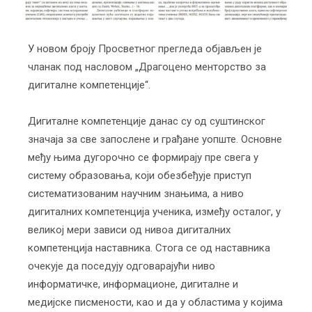
У новом броју Просветног прегледа објављен је
чланак под насловом „Драгоцено менторство за
дигиталне компетенције“.
Дигиталне компетенције данас су од суштинског
значаја за све запослене и грађане уопште. Основне
међу њима дугорочно се формирају пре свега у
систему образовања, који обезбеђује приступ
систематизованим научним знањима, а ниво
дигиталних компетенција ученика, између осталог, у
великој мери зависи од нивоа дигиталних
компетенција наставника. Стога се од наставника
очекује да поседују одговарајући ниво
информатичке, информационе, дигиталне и
медијске писмености, као и да у областима у којима