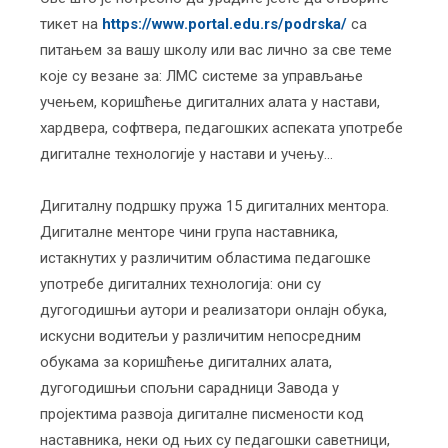
тикет на
https://www.portal.edu.rs/podrska/
са
питањем за вашу школу или вас лично за све теме
које су везане за: ЛМС системе за управљање
учењем, коришћење дигиталних алата у настави,
хардвера, софтвера, педагошких аспеката употребе
дигиталне технологије у настави и учењу…
Дигиталну подршку пружа 15 дигиталних ментора.
Дигиталне менторе чини група наставника,
истакнутих у различитим областима педагошке
употребе дигиталних технологија: они су
дугогодишњи аутори и реализатори онлајн обука,
искусни водитељи у различитим непосредним
обукама за коришћење дигиталних алата,
дугогодишњи спољни сарадници Завода у
пројектима развоја дигиталне писмености код
наставника, неки од њих су педагошки саветници,