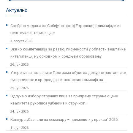
Актуелно
Сребрна медаља за Србију на првој Европској олимпијади из
вештачке интелигенције
3. август 2026.
Оквир компетенција за развој писмености у области вештачке
интелигенције у основном и средњем образовању
26. јун 2026.
Уверења за полазнике Програмa обуке за дежурне наставнике,
супервизоре и председнике школских комисија на...
25. јун 2026.
Одлука о избору стручних лица за припрему стручне оцене
квалитета рукописа уџбеника и стручног...
24. јун 2026.
Kонкурс „Сазнали на семинару – применили у пракси“ 2026.
11. јун 2026.