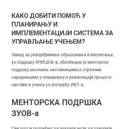
КАКО ДОБИТИ ПОМОЋ У
ПЛАНИРАЊУ И
ИМПЛЕМЕНТАЦИЈИ СИСТЕМА ЗА
УПРАВЉАЊЕ УЧЕЊЕМ?
Завод за унапређивање образовања и васпитања,
уз подршку УНИЦЕФ-а, обезбедио је менторску
подршку школама, наставницима и стручним
сарадницима у планирању и реализацији процеса
наставе и учења уз употребу ИКТ-а.
МЕНТОРСКА ПОДРШКА
ЗУОВ-а
Све што је потребно да урадите јесте да отворите