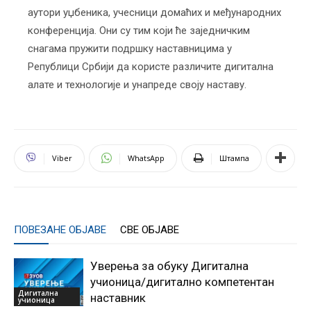
аутори уџбеника, учесници домаћих и међународних
конференција. Они су тим који ће заједничким
снагама пружити подршку наставницима у
Републици Србији да користе различите дигитална
алате и технологије и унапреде своју наставу.
Viber
WhatsApp
Штампа
ПОВЕЗАНЕ ОБЈАВЕ
СВЕ ОБЈАВЕ
Уверења за обуку Дигитална
учионица/дигитално компетентан
Дигитална
наставник
учионица