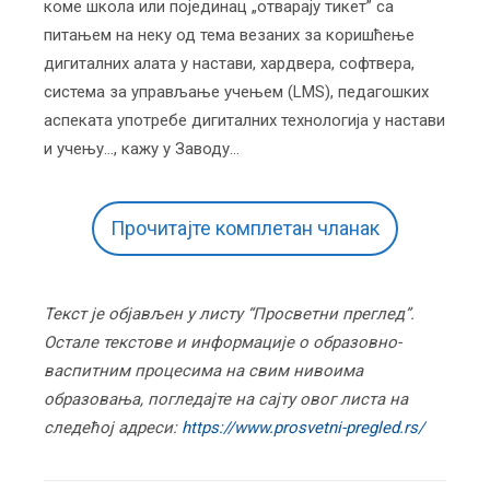
коме школа или појединац „отварају тикет” са
питањем на неку од тема везаних за коришћење
дигиталних алата у настави, хардвера, софтвера,
система за управљање учењем (LMS), педагошких
аспеката употребе дигиталних технологија у настави
и учењу…, кажу у Заводу…
Прочитајте комплетан чланак
Текст је објављен у листу “Просветни преглед”.
Остале текстове и информације о образовно-
васпитним процесима на свим нивоима
образовања, погледајте на сајту овог листа на
следећој адреси:
https://www.prosvetni-pregled.rs/