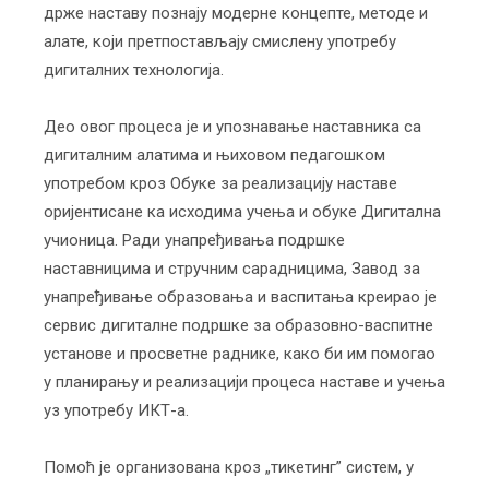
држе наставу познају модерне концепте, методе и
алате, који претпостављају смислену употребу
дигиталних технологија.
Део овог процеса је и упознавање наставника са
дигиталним алатима и њиховом педагошком
употребом кроз Обуке за реализацију наставе
оријентисане ка исходима учења и обуке Дигитална
учионица. Ради унапређивања подршке
наставницима и стручним сарадницима, Завод за
унапређивање образовања и васпитања креирао је
сервис дигиталне подршке за образовно-васпитне
установе и просветне раднике, како би им помогао
у планирању и реализацији процеса наставе и учења
уз употребу ИКТ-а.
Помоћ је организована кроз „тикетинг” систем, у