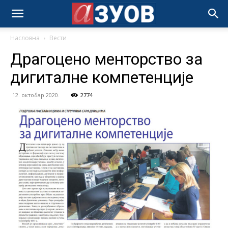
Насловна
Вести
Драгоцено менторство за
дигиталне компетенције
12. октобар 2020.
2774