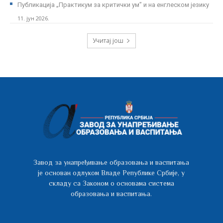
Публикација „Практикум за критички ум” и на енглеском језику
11. јун 2026.
Учитај још
Завод за унапређивање образовања и васпитања
је основан одлуком Владе Републике Србије, у
складу са Законом о основама система
образовања и васпитања.