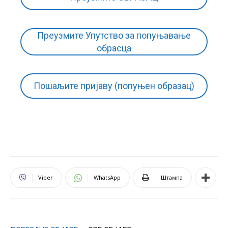
Преузмите Упутство за попуњавање
обрасца
Пошаљите пријаву (попуњен образац)
Viber
WhatsApp
Штампа