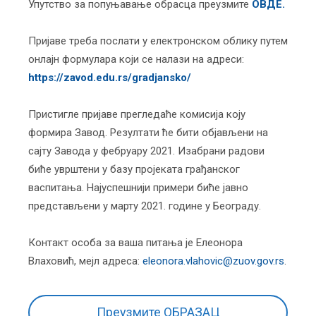
Упутство за попуњавање обрасца преузмите
ОВДЕ.
Пријаве треба послати у електронском облику путем
онлајн формулара који се налази на адреси:
https://zavod.edu.rs/gradjansko/
Пристигле приjаве прегледаће комисија коју
формира Завод. Резултати ће бити објављени на
сајту Завода у фебруару 2021. Изабрани радови
биће уврштени у базу пројеката грађанског
васпитања. Најуспешнији примери биће јавно
представљени у марту 2021. године у Београду.
Контакт особа за ваша питања је Елеонора
Влаховић, мејл адреса:
eleonora.vlahovic@zuov.gov.rs
.
Преузмите ОБРАЗАЦ