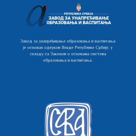
Завод за унапређивање образовања и васпитања
је основан одлуком Владе Републике Србије, у
складу са Законом о основама система
образовања и васпитања.