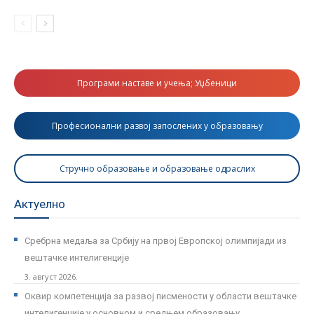
Програми наставе и учења; Уџбеници
Професионални развој запослених у образовању
Стручно образовање и образовање одраслих
Актуелно
Сребрна медаља за Србију на првој Европској олимпијади из
вештачке интелигенције
3. август 2026.
Оквир компетенција за развој писмености у области вештачке
интелигенције у основном и средњем образовању