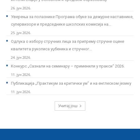
26. јун 2026.
Уверења за полазнике Програмa обуке за дежурне наставнике,
супервизоре и председнике школских комисија на...
25. јун 2026.
Одлука о избору стручних лица за припрему стручне оцене
квалитета рукописа уџбеника и стручног...
24. јун 2026.
Kонкурс „Сазнали на семинару – применили у пракси“ 2026.
11. јун 2026.
Публикација „Практикум за критички ум” и на енглеском језику
11. јун 2026.
Учитај још