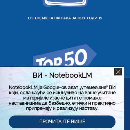
ВИ - NotebookLM
NotebookLM је Google-ов алат „утемељене“ ВИ
Користимо колачиће на овој веб страници да бисмо вам
који, ослањајући се искључиво на ваше учитане
побољшали искуство коришћења нашег сајта тако што
материјале и јасне цитате, помаже
ћемо запамтити ваше жељене поставке. Кликом на
наставницима да безбедно, етички и практично
„Прихвати све“, пристајете на употребу СВИХ колачића.
припремају и реализују наставу.
Међутим, можете да посетите „Подешавање колачића“
да бисте дали контролисану сагласност.
Политика приватности
Услови коришћења (Лиценца)
ПРОЧИТАЈТЕ ВИШЕ
Подешавање колачића
Прихвати све