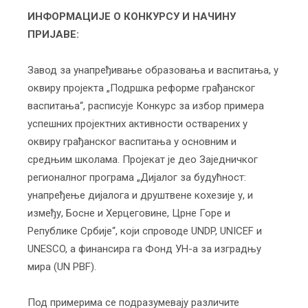
ИНФОРМАЦИЈЕ О КОНКУРСУ И НАЧИНУ
ПРИЈАВЕ:
Завод за унапређивање образовања и васпитања, у
оквиру пројекта „Подршка реформе грађанског
васпитања“, расписује Конкурс за избор примера
успешних пројектних активности остварених у
оквиру грађанског васпитања у основним и
средњим школама. Пројекат је део Заједничког
регионалног програма „Дијалог за будућност:
унапређење дијалога и друштвене кохезије у, и
између, Босне и Херцеговине, Црне Горе и
Републике Србије“, који спроводе UNDP, UNICEF и
UNESCO, а финансира га Фонд УН-а за изградњу
мира (UN PBF).
Под примерима се подразумевају различите