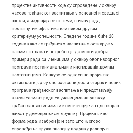
пројектне активности које су спроведене у оквиру
часова грађанског васпитања у основноj и средњоj
школи, а издваjаjу се по теми, начину рада,
постигнутим ефектима или неком другом
критериjуму успешности. Следеће године биће 20
година како се грађанско васпитање остваруjе у
нашим школама и потребно jе да многи добри
примери рада са ученицима у оквиру овог изборног
програма постану видљиви и инспирациjа другим
наставницима. Конкурс се односи на проjектне
активности jер су оне саставни део и старих и нових
програма грађанског васпитања и представљаjу
важан сегмент рада са ученицима на развоjу
грађанског активизма и компетенциjе за одговоран
живот у демократском друштву. Проjекат, као
форма рада, изабран jе и зато што његово
спровођење пружа значаjну подршку развоjу и