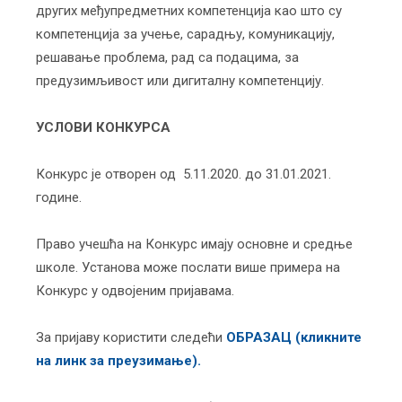
других међупредметних компетенциjа као што су
компетенциjа за учење, сарадњу, комуникациjу,
решавање проблема, рад са подацима, за
предузимљивост или дигиталну компетенциjу.
УСЛОВИ КОНКУРСА
Конкурс је отворен од 5.11.2020. до 31.01.2021.
године.
Право учешћа на Конкурс имају основне и средње
школе. Установа може послати више примера на
Конкурс у одвојеним пријавама.
За пријаву користити следећи
ОБРАЗАЦ (кликните
на линк за преузимање).