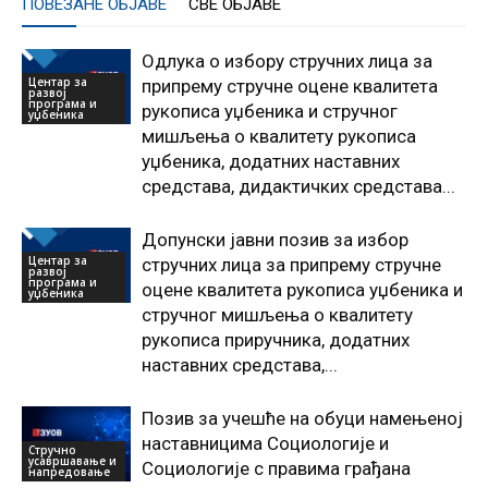
ПОВЕЗАНЕ ОБЈАВЕ
СВЕ ОБЈАВЕ
Одлука о избору стручних лица за
Центар за
припрему стручне оцене квалитета
развој
програма и
рукописа уџбеника и стручног
уџбеника
мишљења о квалитету рукописа
уџбеника, додатних наставних
средстава, дидактичких средстава...
Допунски јавни позив за избор
Центар за
стручних лица за припрему стручне
развој
програма и
оцене квалитета рукописа уџбеника и
уџбеника
стручног мишљења о квалитету
рукописа приручника, додатних
наставних средстава,...
Позив за учешће на обуци намењеној
наставницима Социологије и
Стручно
усавршавање и
Социологије с правима грађана
напредовање