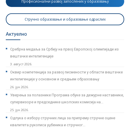
Професионални развој запослених у образовању
Стручно образовање и образовање одраслих
Актуелно
Сребрна медаља за Србију на првој Европској олимпијади из
вештачке интелигенције
3. август 2026.
Оквир компетенција за развој писмености у области вештачке
интелигенције у основном и средњем образовању
26. јун 2026.
Уверења за полазнике Програмa обуке за дежурне наставнике,
супервизоре и председнике школских комисија на...
25. јун 2026.
Одлука о избору стручних лица за припрему стручне оцене
квалитета рукописа уџбеника и стручног...