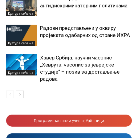
антидискриминаторним политикама
Култура сећања
Радови представљени у оквиру
пројеката одабарних од стране ИХРА
Култура сећања
Хавер Србија: научни часопис
„Хеврута: часопис за јеврејске
студије“ – позив за достављање
Култура сећања
радова
Програми наставе и учења; Уџбеници