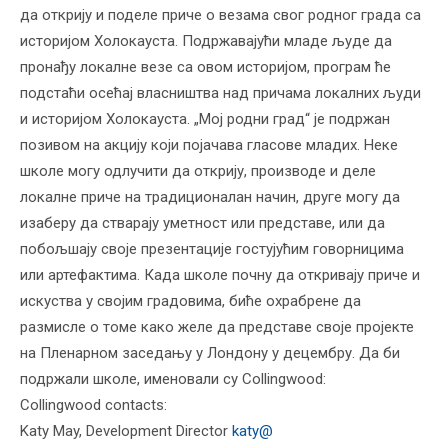
да открију и поделе приче о везама свог родног града са
историјом Холокауста. Подржавајући младе људе да
пронађу локалне везе са овом историјом, програм ће
подстаћи осећај власништва над причама локалних људи
и историјом Холокауста. „Мој родни град“ је подржан
позивом на акцију који појачава гласове младих. Неке
школе могу одлучити да открију, производе и деле
локалне приче на традиционалан начин, друге могу да
изаберу да стварају уметност или представе, или да
побољшају своје презентације гостујућим говорницима
или артефактима. Када школе почну да откривају приче и
искуства у својим градовима, биће охрабрене да
размисле о томе како желе да представе своје пројекте
на Пленарном заседању у Лондону у децембру. Да би
подржали школе, именовали су
Collingwood:
Collingwood contacts:
Katy May, Development Director
katy@