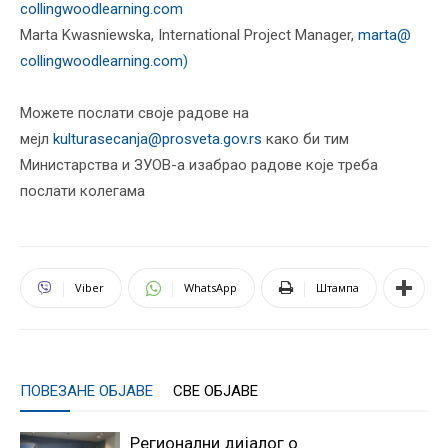
collingwoodlearning.com
Marta Kwasniewska, International Project Manager,
marta@
collingwoodlearning.com
)
Можете послати своје радове на
мејл
kulturasecanja@prosveta.gov.rs
како би тим
Министарства и ЗУОВ-а изабрао радове које треба
послати колегама
Viber
WhatsApp
Штампа
ПОВЕЗАНЕ ОБЈАВЕ
СВЕ ОБЈАВЕ
Регионални дијалог о