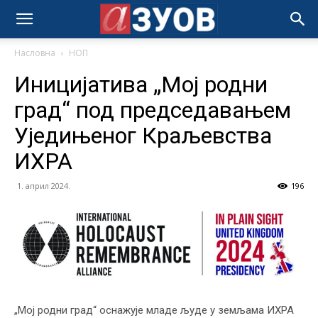
Насловна
НОП
Иницијатива „Мој родни
град“ под председавањем
Уједињеног Краљевства
ИХРА
1. април 2024.
196
„Мој родни град“ оснажује младе људе у земљама ИХРА