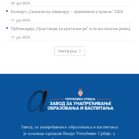
24. јун 2026.
Kонкурс „Сазнали на семинару – применили у пракси“ 2026.
11. јун 2026.
Публикација „Практикум за критички ум” и на енглеском језику
11. јун 2026.
Учитај још
Завод за унапређивање образовања и васпитања
је основан одлуком Владе Републике Србије, у