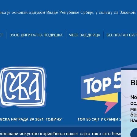
ња је основан одлуком Владе Републике Србије, у складу са Законом
КТ
ЗУОВ ДИГИТАЛНА ПОДРШКА
VIBER ЗАЈЕДНИЦА
БЕСПЛАТАН БИЛ
В
No
ос
ма
бе
на
бољшали искуство коришћења нашег сајта тако што ћемо запам