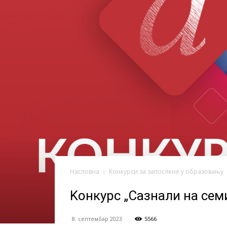
васпитања
Насловна
Конкурси за запослене у образовању
Kонкурс „Сазнали на сем
8. септембар 2023.
5566