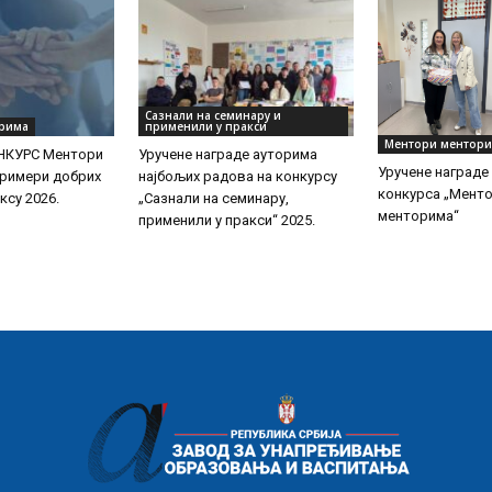
Сазнали на семинару и
рима
применили у пракси
Ментори ментор
НКУРС Ментори
Уручeне награде ауторима
Уручене награде
римери добрих
најбољих радова на конкурсу
конкурса „Мент
ксу 2026.
„Сазнали на семинару,
менторима“
применили у пракси“ 2025.