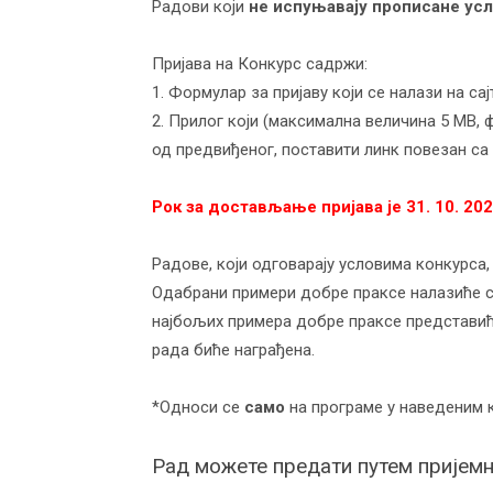
Радови који
не испуњавају прописане усл
Пријава на Конкурс садржи:
1. Формулар за пријаву који се налази на 
2. Прилог који (максимална величина 5 MB, фо
од предвиђеног, поставити линк повезан са
Рок за достављање пријава је
31
. 1
0
. 20
2
Радове, који одговарају условима конкурса,
Одабрани примери добре праксе налазиће се
најбољих примера добре праксе представиће
рада биће награђена.
*Oдноси се
само
на програме у наведеним 
Рад можете предати путем пријемн