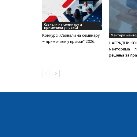
Сазнали на семинару и
применили у пракси
Ментори менто
Kонкурс „Сазнали на семинару
– применили у пракси“ 2026.
НАГРАДНИ КО
менторима – п
решења за пра