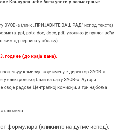
ове Конкурса неће бити узети у разматрање
.
сајту ЗУОВ-а (линк „ПРИЈАВИТЕ ВАШ РАД” испод текста)
рмата: ppt, pptx, doc, docx, pdf; уколико је прилог већи
 неким од сервиса у облаку)
3
. године
(до краја дана)
.
 процењују комисије које именује директор ЗУОВ-а.
 у електронској бази на сајту ЗУОВ-а. Аутори
 своје радове Централној комисији, а три најбоља
каталозима.
ог формулара (кликните на дугме испод):