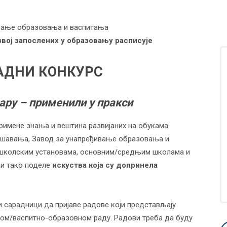
вање образовања и васпитања
вој запослених у образовању расписује
АДНИ
КОНКУРС
нару
–
применили у пракси
римене знања и вештина развијаних на обукама
вршавања, Завод за унапређивање образовања и
дшколским установама, основним/средњим школама и
 и тако поделе
искуства која су
допринела
ни сарадници да пријаве радове који представљају
ном/васпитно-образовном раду. Радови треба да буду