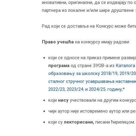
иновативни, оригинални, да се издвајају п
партнера из локалне и/или шире друштвене 
Рад који се доставља на Конкурс може бити
Право учешћа
на конкурсу имају радови:
који се односе на приказ примене разви
програма
од стране ЗУОВ-а из
Каталога
образовању за школску 2018/19, 2019/20, 
сталног стручног усавршавања наставник
2022/23, 2023/24. и 2024/25. годину,
*
који
нису
учествовали на другим конкур
чији аутор није истовремено аутор или р
који су
лекторисани
,
писани ћирилицом.