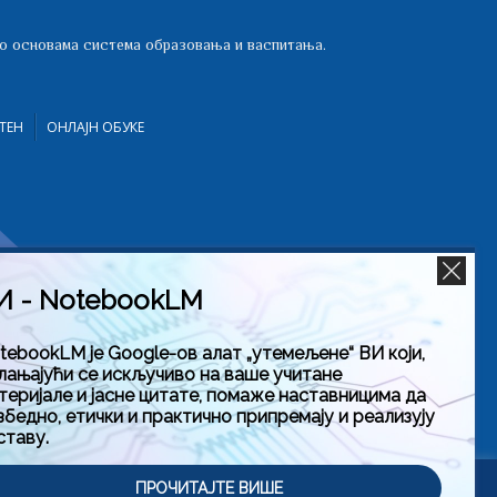
 о основама система образовања и васпитања.
ТЕН
ОНЛАЈН ОБУКЕ
И - NotebookLM
tebookLM је Google-ов алат „утемељене“ ВИ који,
лањајући се искључиво на ваше учитане
теријале и јасне цитате, помаже наставницима да
збедно, етички и практично припремају и реализују
ставу.
тити
ПРОЧИТАЈТЕ ВИШЕ