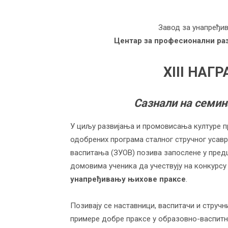
Завод за унапређи
Центар за професионални раз
XII
I
НАГР
Сазнали на семи
У циљу развијања и промовисања културе п
одобрених програма сталног стручног уса
васпитања (ЗУОВ) позива запослене у пре
домовима ученика да учествују на конкурсу
унапређивању њихове праксе
.
Позивају се наставници, васпитачи и струч
примере добре праксе у образовно-васпит