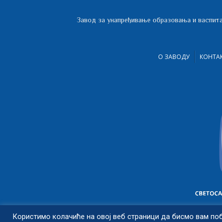
Завод за унапређивање образовања и васпита
О ЗАВОДУ
КОНТА
Користимо колачиће на овој веб страници да бисмо вам по