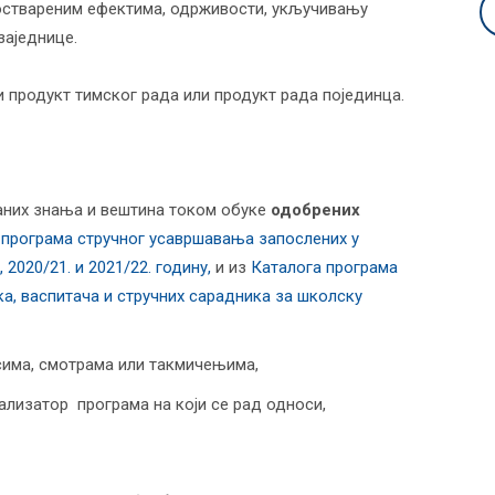
о оствареним ефектима, одрживости, укључивању
заједнице.
 продукт тимског рада или продукт рада појединца.
јаних знања и вештина током обуке
одобрених
 програма стручног усавршавања запослених у
2020/21. и 2021/22. годину,
и из
Каталога програма
а, васпитача и стручних сарадника за школску
сима, смотрама или такмичењима,
еализатор програма на који се рад односи,