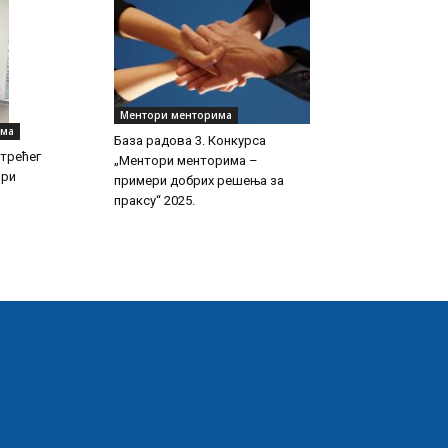
Ментори менторима
има
База радова 3. Конкурса
 трећег
„Ментори менторима –
ори
примери добрих решења за
праксу“ 2025.