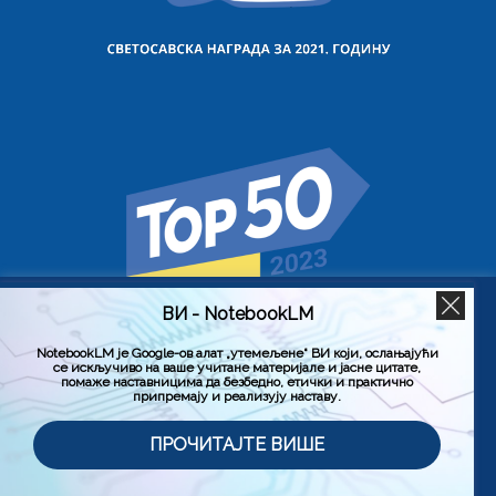
ВИ - NotebookLM
Користимо колачиће на овој веб страници да бисмо вам
побољшали искуство коришћења нашег сајта тако што
ћемо запамтити ваше жељене поставке. Кликом на
NotebookLM је Google-ов алат „утемељене“ ВИ који, ослањајући
се искључиво на ваше учитане материјале и јасне цитате,
„Прихвати све“, пристајете на употребу СВИХ колачића.
помаже наставницима да безбедно, етички и практично
Међутим, можете да посетите „Подешавање колачића“
припремају и реализују наставу.
да бисте дали контролисану сагласност.
Политика приватности
Услови коришћења (Лиценца)
ПРОЧИТАЈТЕ ВИШЕ
Подешавање колачића
Прихвати све
© 2026. Завод за унапређивање образовања и васпитања