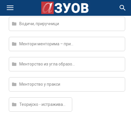
РЕПОЗИТОРИЈУМ ЗА МЕНТОРЕ
Водичи, приручници
Ментори менторима – примери добрих решења за праксу
Менторство из угла образовних политика
Менторство у пракси
Теоријско - истраживачке основе менторства