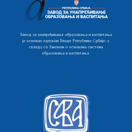
Завод за унапређивање образовања и васпитања
је основан одлуком Владе Републике Србије, у
складу са Законом о основама система
образовања и васпитања.