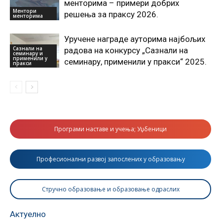
менторима – примери добрих
Ментори
решења за праксу 2026.
менторима
Уручeне награде ауторима најбољих
Сазнали на
радова на конкурсу „Сазнали на
семинару и
применили у
семинару, применили у пракси“ 2025.
пракси
Програми наставе и учења; Уџбеници
Професионални развој запослених у образовању
Стручно образовање и образовање одраслих
Актуелно