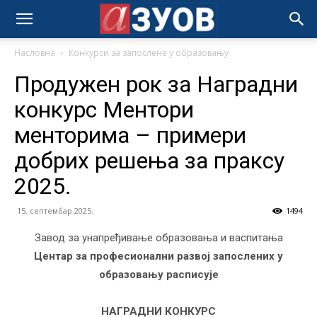
Насловна
Конкурси за запослене у образовању
Продужен рок за Наградни
конкурс Ментори
менторима – примери
добрих решења за праксу
2025.
15. септембар 2025.
1494
Завод за унапређивање образовања и васпитања
Центар за професионални развој запослених у
образовању расписује
НАГРАДНИ
КОНКУРС