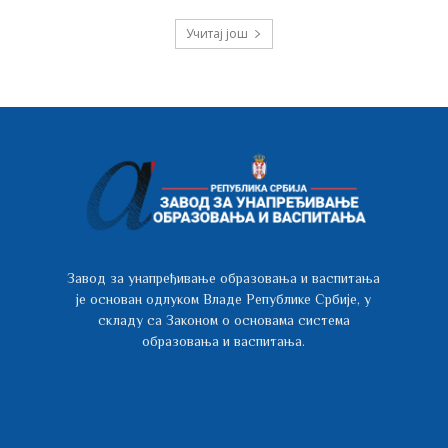
Учитај још
Завод за унапређивање образовања и васпитања
је основан одлуком Владе Републике Србије, у
складу са Законом о основама система
образовања и васпитања.