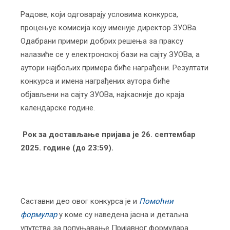
Радове, који одговарају условима конкурса,
процењуе комисија коју именује директор ЗУОВа.
Одабрани примери добрих решења за праксу
налазиће се у електронској бази на сајту ЗУОВа, а
аутори најбољих примера биће награђени. Резултати
конкурса и имена награђених аутора биће
објављени на сајту ЗУОВа, најкасније до краја
календарске године.
Рок за достављање пријава је 26. септембар
2025. године (до 23:59).
Саставни део овог конкурса је и
Помоћни
формулар
у коме су наведена јасна и детаљна
упутства за попуњавање Пријавног формулара.