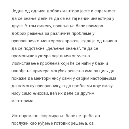
Једна од одлика добрих ментора јесте и спремност
да се знање дели те да се на тај начин инвестира у
друге. У том смислу, прављење базе примера
добрих решења за различите проблеме у
приправничко-менторској пракси, један је од начина
да се подстакне „дељење знања“, те да се
промовише култура заједничког учења.
Излиставање проблема који ће се наћи у бази и
навођење примера могућих решења има за циљ да
покаже да ментори нису сами у својим настојањима
да помогну приправнику, а да проблеми које имају
нису само њихови, већ их деле са другим
менторима.
Истовремено, формирање базе не треба да
послужи као нуђење готових решења, са