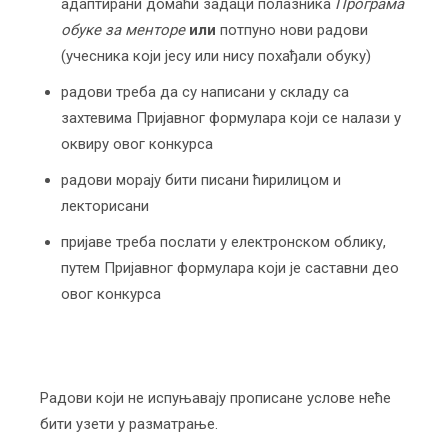
адаптирани домаћи задаци полазника
Програма
обуке за менторе
или
потпуно нови радови
(учесника који јесу или нису похађали обуку)
радови треба да су написани у складу са
захтевима Пријавног формулара који се налази у
оквиру овог конкурса
радови морају бити писани ћирилицом и
лекторисани
пријаве треба послати у електронском облику,
путем Пријавног формулара који је саставни део
овог конкурса
Радови који не испуњавају прописане услове неће
бити узети у разматрање.