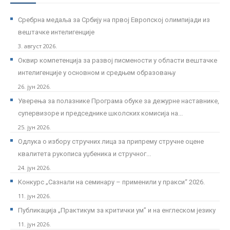
Сребрна медаља за Србију на првој Европској олимпијади из
вештачке интелигенције
3. август 2026.
Оквир компетенција за развој писмености у области вештачке
интелигенције у основном и средњем образовању
26. јун 2026.
Уверења за полазнике Програмa обуке за дежурне наставнике,
супервизоре и председнике школских комисија на...
25. јун 2026.
Одлука о избору стручних лица за припрему стручне оцене
квалитета рукописа уџбеника и стручног...
24. јун 2026.
Kонкурс „Сазнали на семинару – применили у пракси“ 2026.
11. јун 2026.
Публикација „Практикум за критички ум” и на енглеском језику
11. јун 2026.