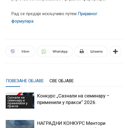
Рад се предаје искључиво путем
Пријавног
формулара
Viber
WhatsApp
Штампа
ПОВЕЗАНЕ ОБЈАВЕ
СВЕ ОБЈАВЕ
Kонкурс „Сазнали на семинару –
Сазнали на
семинару и
применили у пракси“ 2026.
применили у
пракси
НАГРАДНИ КОНКУРС Ментори