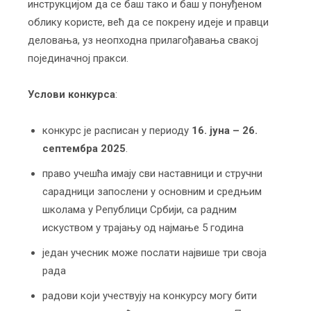
инструкцијом да се баш тако и баш у понуђеном
облику користе, већ да се покрену идеје и правци
деловања, уз неопходна прилагођавања свакој
појединачној пракси.
Услови конкурса
:
конкурс је расписан у периоду
16. јуна – 26.
септембра 2025
.
право учешћа имају сви наставници и стручни
сарaдници запослени у основним и средњим
школама у Републици Србији, са радним
искуством у трајању од најмање 5 година
један учесник може послати највише три своја
рада
радови који учествују на конкурсу могу бити