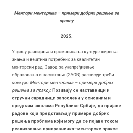
Ментори менторима – примери добрих решења за
праксу
2025.
У циљу развијања и промовисања културе ширења
знања и вештина потребних за квалитетан
менторски рад, Завод за унапређивање
образовања и васпитања (ЗУОВ) расписује трећи
конкурс
Ментори менторима – примери добрих
решења за праксу
.
Позивају се наставници и
стручни сарадници запослени у основним и
средњим школама Републике Србије, да пријаве
радове који представљају примере добрих
решења проблема који могу да се појаве током
реализовања приправничко–менторске праксе
.