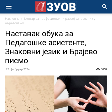
Насловна
Центар за професионални развој запослених у
образовању
Наставак обука за
Педагошке асистенте,
Знаковни језик и Брајево
писмо
22. фебруар 2024.
1059