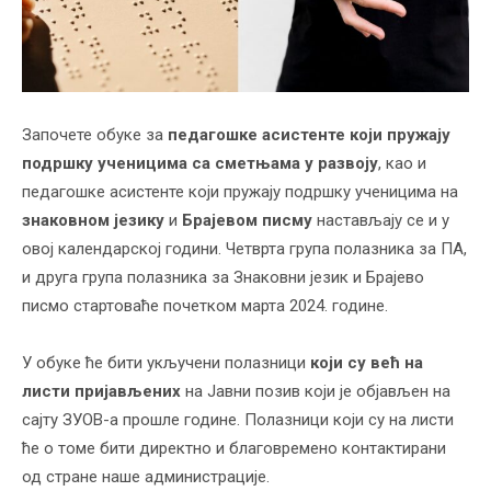
Започете обуке за
педагошке асистенте који пружају
подршку ученицима са сметњама у развоју
, као и
педагошке асистенте који пружају подршку ученицима на
знаковном језику
и
Брајевом писму
настављају се и у
овој календарској години. Четврта група полазника за ПА,
и друга група полазника за Знаковни језик и Брајево
писмо стартоваће почетком марта 2024. године.
У обуке ће бити укључени полазници
који су већ на
листи пријављених
на Јавни позив који је објављен на
сајту ЗУОВ-а прошле године. Полазници који су на листи
ће о томе бити директно и благовремено контактирани
од стране наше администрације.