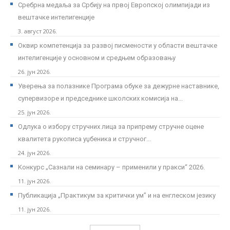
Сребрна медаља за Србију на првој Европској олимпијади из
вештачке интелигенције
3. август 2026.
Оквир компетенција за развој писмености у области вештачке
интелигенције у основном и средњем образовању
26. јун 2026.
Уверења за полазнике Програмa обуке за дежурне наставнике,
супервизоре и председнике школских комисија на...
25. јун 2026.
Одлука о избору стручних лица за припрему стручне оцене
квалитета рукописа уџбеника и стручног...
24. јун 2026.
Kонкурс „Сазнали на семинару – применили у пракси“ 2026.
11. јун 2026.
Публикација „Практикум за критички ум” и на енглеском језику
11. јун 2026.