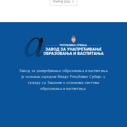
Учитај још
Завод за унапређивање образовања и васпитања
је основан одлуком Владе Републике Србије, у
складу са Законом о основама система
образовања и васпитања.