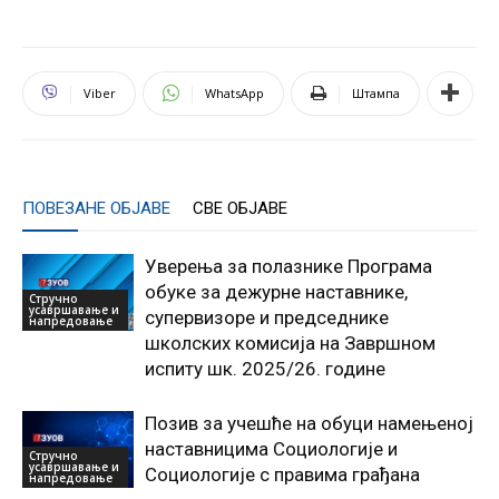
Viber
WhatsApp
Штампа
ПОВЕЗАНЕ ОБЈАВЕ
СВЕ ОБЈАВЕ
Уверења за полазнике Програмa
обуке за дежурне наставнике,
Стручно
усавршавање и
супервизоре и председнике
напредовање
школских комисија на Завршном
испиту шк. 2025/26. године
Позив за учешће на обуци намењеној
наставницима Социологије и
Стручно
усавршавање и
Социологије с правима грађана
напредовање