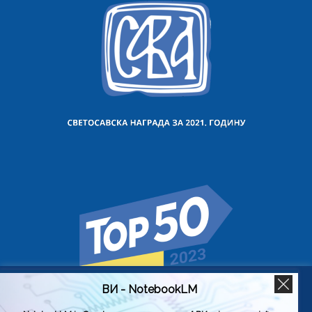
ВИ - NotebookLM
Користимо колачиће на овој веб страници да бисмо вам
побољшали искуство коришћења нашег сајта тако што