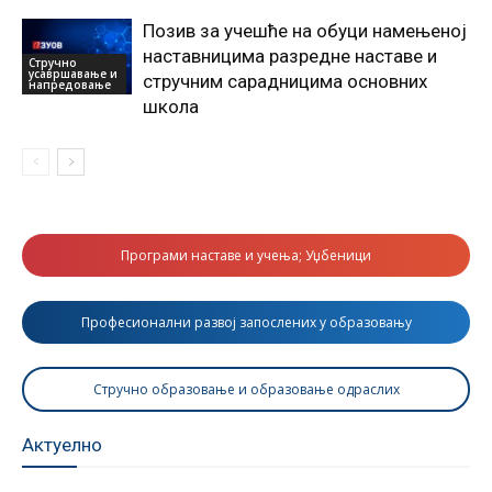
Позив за учешће на обуци намењеној
наставницима разредне наставе и
Стручно
усавршавање и
стручним сарадницима основних
напредовање
школа
Програми наставе и учења; Уџбеници
Професионални развој запослених у образовању
Стручно образовање и образовање одраслих
Актуелно