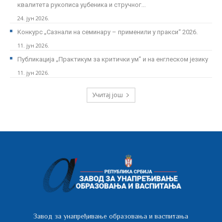
квалитета рукописа уџбеника и стручног...
24. јун 2026.
Kонкурс „Сазнали на семинару – применили у пракси“ 2026.
11. јун 2026.
Публикација „Практикум за критички ум” и на енглеском језику
11. јун 2026.
Учитај још
Завод за унапређивање образовања и васпитања