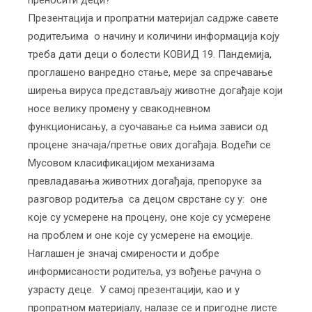
преносити деци?
Презентација и пропратни материјал садрже савете
родитељима о начину и количини информација коју
треба дати деци о болести КОВИД 19. Пандемија,
проглашено ванредно стање, мере за спречавање
ширења вируса представљају животне догађаје који
носе велику промену у свакодневном
функционисању, а суочавање са њима зависи од
процене значаја/претње ових догађаја. Водећи се
Мусовом класификацијом механизама
превладавања животних догађаја, препоруке за
разговор родитеља са децом сврстане су у: оне
које су усмерене на процену, оне које су усмерене
на проблем и оне које су усмерене на емоције.
Наглашен је значај смирености и добре
информисаности родитеља, уз вођење рачуна о
узрасту деце. У самој презентацији, као и у
пропратном материјалу, налазе се и пригодне листе