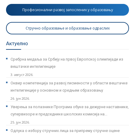
Професионални развој запослених у образовању
Стручно образовање и образовање одраслих
Актуелно
Сребрна медаља за Србију на првој Европској олимпијади из
вештачке интелигенције
3. август 2026.
Оквир компетенција за развој писмености у области вештачке
интелигенције у основном и средњем образовању
26. јун 2026.
Уверења за полазнике Програмa обуке за дежурне наставнике,
супервизоре и председнике школских комисија на...
25. јун 2026.
Одлука о избору стручних лица за припрему стручне оцене