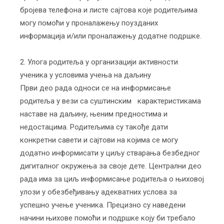
бројева телефона и листе сајтова које родитељима
могу помоћи у проналажењу поузданих
информација и/или проналажењу додатне подршке.
2. Улога родитеља у организацији активности
ученика у условима учења на даљину
Први део рада односи се на информисање
родитеља у вези са суштинским карактеристикама
наставе на даљину, њеним предностима и
недостацима. Родитељима су такође дати
конкретни савети и сајтови на којима се могу
додатно информисати у циљу стварања безбедног
дигиталног окружења за своје дете. Централни део
рада има за циљ информисање родитеља о њиховој
улози у обезбеђивању адекватних услова за
успешно учење ученика. Прецизно су наведени
начини њихове помоћи и подршке коју би требало