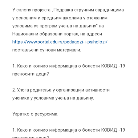
У склопу пројекта „Подршка стручним сарадницима
у основним и средњим школама у отежаним
условима уз програм учења на даљину“ на
Национални образовни портал, на адреси
https://www.portal.edu.rs/pedagozi-i-psiholozi/
постављени су нови материјали:
1. Како и колико информација о болести КОВИД -19
преносити деци?
2. Улога родитеља у организацији активности
ученика у условима учења на даљину.
Укратко о ресурсима:
1. Како и колико информација о болести КОВИД -19