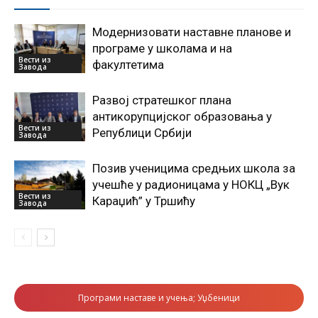
Модернизовати наставне планове и
програме у школама и на
Вести из
факултетима
Завода
Развој стратешког плана
антикорупцијског образовања у
Вести из
Републици Србији
Завода
Позив ученицима средњих школа за
учешће у радионицама у НОКЦ „Вук
Вести из
Караџић” у Тршићу
Завода
Програми наставе и учења; Уџбеници