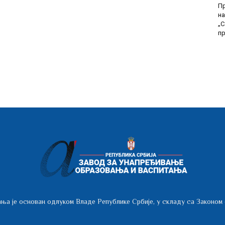
П
на
„С
пр
ња је основан одлуком Владе Републике Србије, у складу са Законом