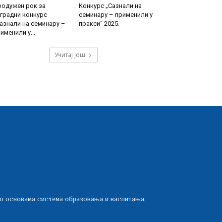
родужен рок за
Kонкурс „Сазнали на
градни конкурс
семинару – применили у
азнали на семинару –
пракси“ 2025.
именили у...
Учитај још
 о основама система образовања и васпитања.