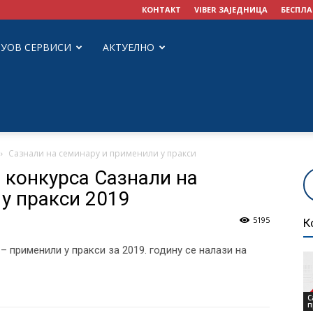
КОНТАКТ
VIBER ЗАЈЕДНИЦА
БЕСПЛА
ЗУОВ СЕРВИСИ
АКТУЕЛНО
Сазнали на семинару и применили у пракси
 конкурса Сазнали на
у пракси 2019
5195
К
 применили у пракси за 2019. годину се налази на
С
п