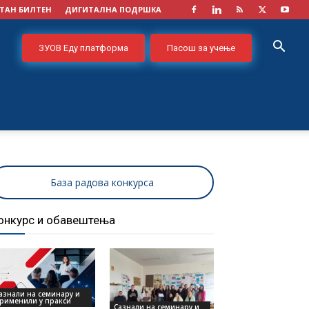
ТАН БИЛТЕН
ДИГИТАЛНА ПОДРШКА
ЗУОВ Еду платформа
Пасош за учење
База радова конкурса
онкурс и обавештења
азнали на семинару и
рименили у пракси
Сазнали на семинару и