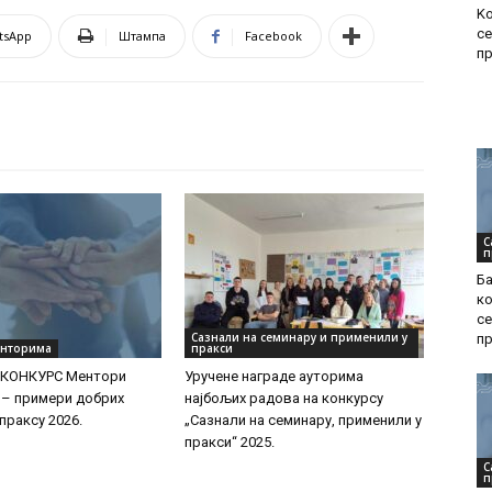
Kо
се
tsApp
Штампа
Facebook
пр
С
п
Ба
ко
се
Сазнали на семинару и применили у
пр
енторима
пракси
КОНКУРС Ментори
Уручeне награде ауторима
– примери добрих
најбољих радова на конкурсу
праксу 2026.
„Сазнали на семинару, применили у
пракси“ 2025.
С
п