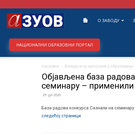
Завод
О ЗАВОДУ
за
НАЦИОНАЛНИ ОБРАЗОВНИ ПОРТАЛ
Насловна
Конкурси за запослене у образовању
унапређивање
Објављена база радова
семинару – применили 
образовања
29. јул 2020.
База радова конкурса Сазнали на семинару –
следећој страници.
и