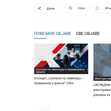
васпитања
Viber
Wha
Дели
ПОВЕЗАНЕ ОБЈАВЕ
СВЕ ОБЈАВЕ
Сазнали на семинару и применили у
пракси
Kонкурс „Сазнали на семинару –
Ментори м
применили у пракси“ 2026.
НАГРАДНИ 
менторима 
решења за 