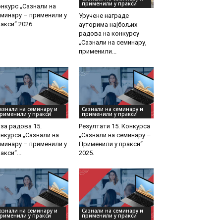
применили у пракси
нкурс „Сазнали на
минару – применили у
Уручeне награде
акси“ 2026.
ауторима најбољих
радова на конкурсу
„Сазнали на семинару,
применили...
азнали на семинару и
Сазнали на семинару и
рименили у пракси
применили у пракси
за радова 15.
Резултати 15. Конкурса
нкурса „Сазнали на
„Сазнали на семинару –
минару – применили у
Применили у пракси“
акси“...
2025.
азнали на семинару и
Сазнали на семинару и
рименили у пракси
применили у пракси