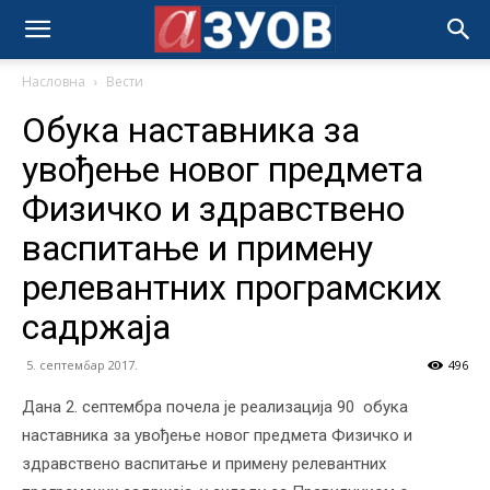
Насловна
Вести
Oбука наставника за
увођење новог предмета
Физичко и здравствено
васпитање и примену
релевантних програмских
садржаја
5. септембар 2017.
496
Дана 2. септембра почела је реализација 90 обука
наставника за увођење новог предмета Физичко и
здравствено васпитање и примену релевантних