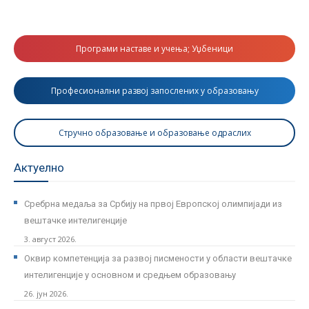
Програми наставе и учења; Уџбеници
Професионални развој запослених у образовању
Стручно образовање и образовање одраслих
Актуелно
Сребрна медаља за Србију на првој Европској олимпијади из
вештачке интелигенције
3. август 2026.
Оквир компетенција за развој писмености у области вештачке
интелигенције у основном и средњем образовању
26. јун 2026.