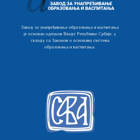
Завод за унапређивање образовања и васпитања
је основан одлуком Владе Републике Србије, у
складу са Законом о основама система
образовања и васпитања.