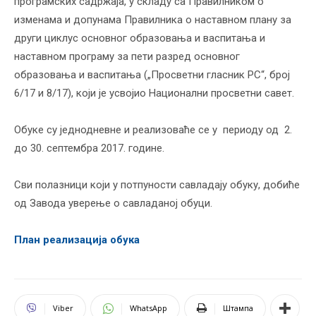
програмских садржаја, у складу са Правилником о
изменама и допунама Правилника о наставном плану за
други циклус основног образовања и васпитања и
наставном програму за пети разред основног
образовања и васпитања („Просветни гласник РС“, број
6/17 и 8/17), који је усвојио Национални просветни савет.
Обуке су једнодневне и реализоваће се у периоду од 2.
до 30. септембра 2017. године.
Сви полазници који у потпуности савладају обуку, добиће
од Завода уверење о савладаној обуци.
План реализација обука
Viber
WhatsApp
Штампа