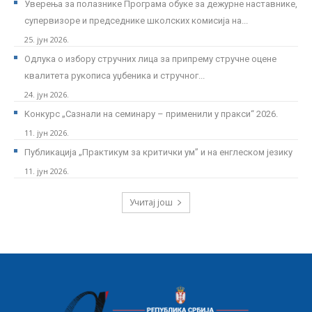
Уверења за полазнике Програмa обуке за дежурне наставнике,
супервизоре и председнике школских комисија на...
25. јун 2026.
Одлука о избору стручних лица за припрему стручне оцене
квалитета рукописа уџбеника и стручног...
24. јун 2026.
Kонкурс „Сазнали на семинару – применили у пракси“ 2026.
11. јун 2026.
Публикација „Практикум за критички ум” и на енглеском језику
11. јун 2026.
Учитај још