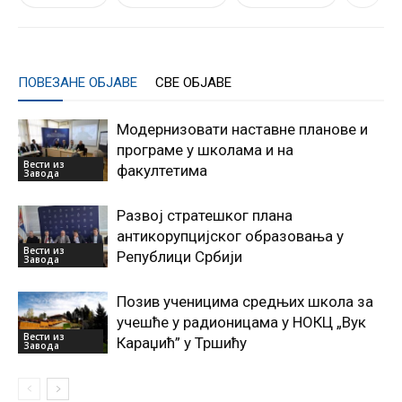
ПОВЕЗАНЕ ОБЈАВЕ
СВЕ ОБЈАВЕ
Модернизовати наставне планове и
програме у школама и на
Вести из
факултетима
Завода
Развој стратешког плана
антикорупцијског образовања у
Вести из
Републици Србији
Завода
Позив ученицима средњих школа за
учешће у радионицама у НОКЦ „Вук
Вести из
Караџић” у Тршићу
Завода